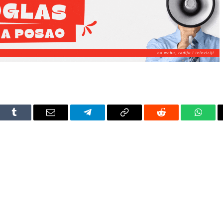
dIn
Tumblr
Email
Telegram
Copy
Reddit
Whats
Link