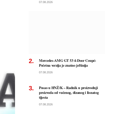
07.08.2026
Mercedes-AMG GT 53 4-Door Coupé:
Početna verzija je znatno jeftinija
07.08.2026
Posao u HNŽ/K – Radnik u proizvodnji
proizvoda od vučenog, dizanog i lisnatog
tijesta
07.08.2026