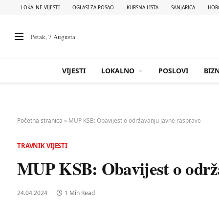
LOKALNE VIJESTI
OGLASI ZA POSAO
KURSNA LISTA
SANJARICA
HOR
Petak, 7 Augusta
VIJESTI
LOKALNO
POSLOVI
BIZN
Početna stranica
»
MUP KSB: Obavijest o održavanju Javne rasprave
TRAVNIK VIJESTI
MUP KSB: Obavijest o održ
24.04.2024
1 Min Read