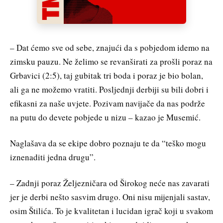
– Dat ćemo sve od sebe, znajući da s pobjedom idemo na
zimsku pauzu. Ne želimo se revanširati za prošli poraz na
Grbavici (2:5), taj gubitak tri boda i poraz je bio bolan,
ali ga ne možemo vratiti. Posljednji derbiji su bili dobri i
efikasni za naše uvjete. Pozivam navijače da nas podrže
na putu do devete pobjede u nizu – kazao je Musemić.
Naglašava da se ekipe dobro poznaju te da “teško mogu
iznenaditi jedna drugu”.
– Zadnji poraz Željezničara od Širokog neće nas zavarati
jer je derbi nešto sasvim drugo. Oni nisu mijenjali sastav,
osim Štilića. To je kvalitetan i lucidan igrač koji u svakom