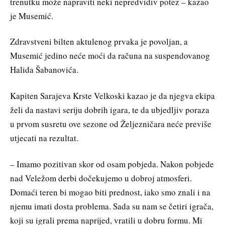
trenutku može napraviti neki nepredvidiv potez – kazao
je Musemić.
Zdravstveni bilten aktulenog prvaka je povoljan, a
Musemić jedino neće moći da računa na suspendovanog
Halida Šabanovića.
Kapiten Sarajeva Krste Velkoski kazao je da njegva ekipa
želi da nastavi seriju dobrih igara, te da ubjedljiv poraza
u prvom susretu ove sezone od Željezničara neće previše
utjecati na rezultat.
– Imamo pozitivan skor od osam pobjeda. Nakon pobjede
nad Veležom derbi dočekujemo u dobroj atmosferi.
Domaći teren bi mogao biti prednost, iako smo znali i na
njemu imati dosta problema. Sada su nam se četiri igrača,
koji su igrali prema naprijed, vratili u dobru formu. Mi