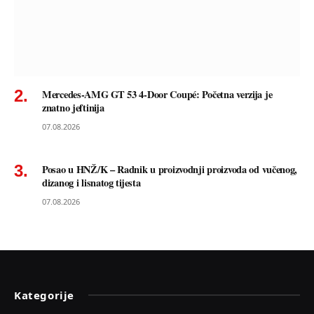
Mercedes-AMG GT 53 4-Door Coupé: Početna verzija je
znatno jeftinija
07.08.2026
Posao u HNŽ/K – Radnik u proizvodnji proizvoda od vučenog,
dizanog i lisnatog tijesta
07.08.2026
Kategorije