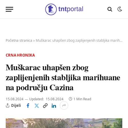
Početna stranica
»
Muškarac uhapšen zbog zaplijenjenih stabljika marihuane na području Cazina
CRNA HRONIKA
Muškarac uhapšen zbog
zaplijenjenih stabljika marihuane
na području Cazina
15.08.2024
Updated:
15.08.2024
1 Min Read
Dijeli