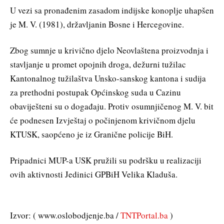
U vezi sa pronađenim zasadom indijske konoplje uhapšen
je M. V. (1981), državljanin Bosne i Hercegovine.
Zbog sumnje u krivično djelo Neovlaštena proizvodnja i
stavljanje u promet opojnih droga, dežurni tužilac
Kantonalnog tužilaštva Unsko-sanskog kantona i sudija
za prethodni postupak Općinskog suda u Cazinu
obaviješteni su o događaju. Protiv osumnjičenog M. V. bit
će podnesen Izvještaj o počinjenom krivičnom djelu
KTUSK, saopćeno je iz Granične policije BiH.
Pripadnici MUP-a USK pružili su podršku u realizaciji
ovih aktivnosti Jedinici GPBiH Velika Kladuša.
Izvor: ( www.oslobodjenje.ba /
TNTPortal.ba
)