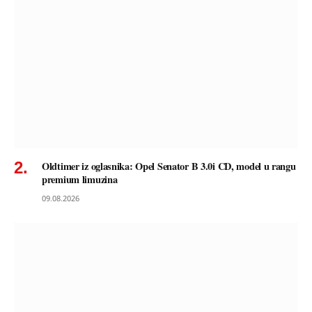
Oldtimer iz oglasnika: Opel Senator B 3.0i CD, model u rangu
premium limuzina
09.08.2026