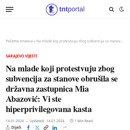
Početna stranica
»
Na mlade koji protestvuju zbog subvencija za stanove obrušila se državna zastupnica Mia Abazović: Vi ste hiperprivilegovana kasta
SARAJEVO VIJESTI
Na mlade koji protestvuju zbog
subvencija za stanove obrušila se
državna zastupnica Mia
Abazović: Vi ste
hiperprivilegovana kasta
14.01.2024
Updated:
14.01.2024
1 Min Read
Dijeli