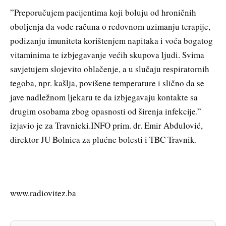
”Preporučujem pacijentima koji boluju od hroničnih
oboljenja da vode računa o redovnom uzimanju terapije,
podizanju imuniteta korištenjem napitaka i voća bogatog
vitaminima te izbjegavanje većih skupova ljudi. Svima
savjetujem slojevito oblačenje, a u slučaju respiratornih
tegoba, npr. kašlja, povišene temperature i slično da se
jave nadležnom ljekaru te da izbjegavaju kontakte sa
drugim osobama zbog opasnosti od širenja infekcije.”
izjavio je za Travnicki.INFO prim. dr. Emir Abdulović,
direktor JU Bolnica za plućne bolesti i TBC Travnik.
www.radiovitez.ba