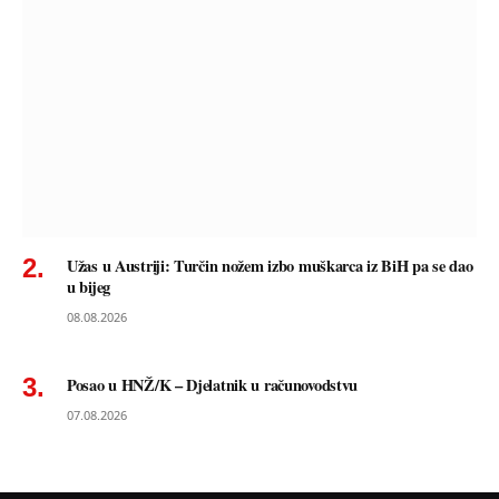
Užas u Austriji: Turčin nožem izbo muškarca iz BiH pa se dao
u bijeg
08.08.2026
Posao u HNŽ/K – Djelatnik u računovodstvu
07.08.2026