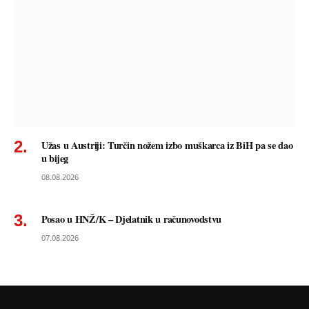
Užas u Austriji: Turčin nožem izbo muškarca iz BiH pa se dao
u bijeg
08.08.2026
Posao u HNŽ/K – Djelatnik u računovodstvu
07.08.2026