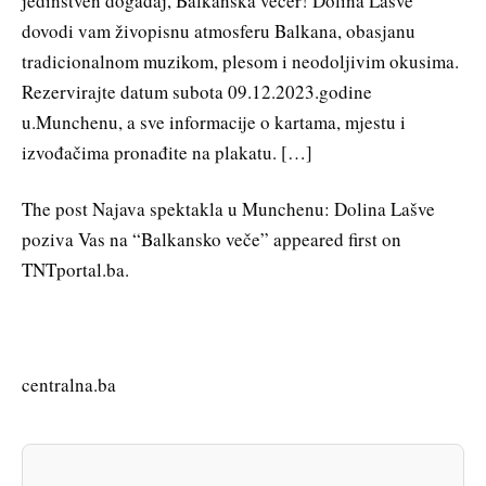
jedinstven događaj, Balkanska večer! Dolina Lašve
dovodi vam živopisnu atmosferu Balkana, obasjanu
tradicionalnom muzikom, plesom i neodoljivim okusima.
Rezervirajte datum subota 09.12.2023.godine
u.Munchenu, a sve informacije o kartama, mjestu i
izvođačima pronađite na plakatu. […]
The post Najava spektakla u Munchenu: Dolina Lašve
poziva Vas na “Balkansko veče” appeared first on
TNTportal.ba.
centralna.ba