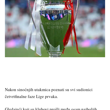
Nakon sinoćnjih utakmica poznati su svi sudionici
četvrtfinalne faze Lige prvaka.
Gledajući koji su klubovi prošli među osam najboljih,