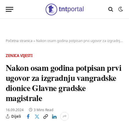
Početna stranica
»
Nakon osam godina potpisan prvi ugovor za izgradnju vangradske dionice Glavne gradske magistrale
ZENICA VIJESTI
Nakon osam godina potpisan prvi
ugovor za izgradnju vangradske
dionice Glavne gradske
magistrale
16.09.2024
3 Mins Read
Dijeli