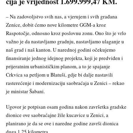
čija je vrijednost 1.699.999,47 KM.
– Na zadovoljstvo svih nas, a vjerujem i svih građana
Zenice, dobit ćemo nove kilometre GGM-a kroz
Raspotočje, odnosno kroz poslovnu zonu. Ono što je vrlo
važno je da nastavljamo gradnju, nastavljamo ulaganje u
naš grad i naš kanton. U narednoj godini očekujemo
finansiranje jednog idejnog projekta, koji je predviđen i
prijeratnim urbanističkim planom, a to je spajanje
Crkvica sa petljom u Blatuši, gdje bi dalje nastavili
rasterećenje i modernizaciju saobraćaja u Zenici – rekao
je ministar Šabani.
Ugovor je potpisan osam godina nakon završetka gradske
dionice ove saobraćajne žile kucavice u Zenici, a
planirano je da se ove i naredne godine završi dionica
duga 1,25 kilometra.