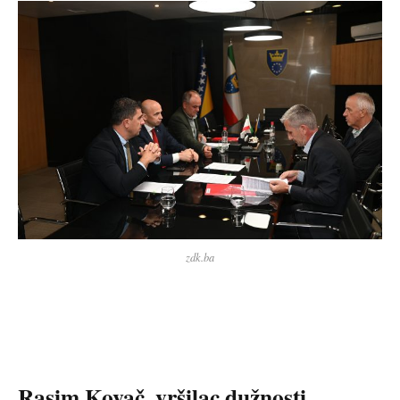
zdk.ba
Rasim Kovač, vršilac dužnosti