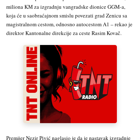
miliona KM za izgradnju vangradske dionice GGM-a,
koja će u saobraćajnom smislu povezati grad Zenicu sa
magistralnom cestom, odnosno autocestom A1 – rekao je
direktor Kantonalne direkcije za ceste Rasim Kovač.
Premijer Nezir Pivić naglasio je da je nastavak izgradnje