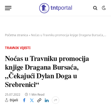
Početna stranica
»
Noćas u Travniku promocija knjige Dragana Bursaća, „Čekajući Dylan Doga u Srebrenici“
TRAVNIK VIJESTI
Noćas u Travniku promocija
knjige Dragana Bursaća,
„Čekajući Dylan Doga u
Srebrenici“
25.07.2022
1 Min Read
Dijeli