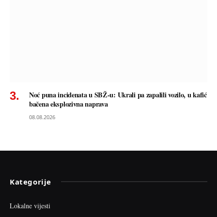
Noć puna incidenata u SBŽ-u: Ukrali pa zapalili vozilo, u kafić
bačena eksplozivna naprava
08.08.2026
Kategorije
Lokalne vijesti