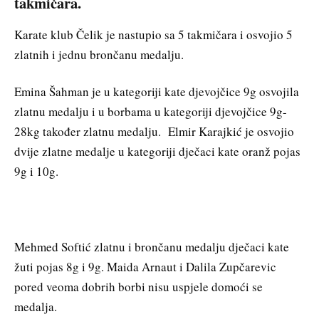
takmičara.
Karate klub Čelik je nastupio sa 5 takmičara i osvojio 5
zlatnih i jednu brončanu medalju.
Emina Šahman je u kategoriji kate djevojčice 9g osvojila
zlatnu medalju i u borbama u kategoriji djevojčice 9g-
28kg također zlatnu medalju. Elmir Karajkić je osvojio
dvije zlatne medalje u kategoriji dječaci kate oranž pojas
9g i 10g.
Mehmed Softić zlatnu i brončanu medalju dječaci kate
žuti pojas 8g i 9g. Maida Arnaut i Dalila Zupčarevic
pored veoma dobrih borbi nisu uspjele domoći se
medalja.