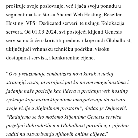
proširuje svoje poslovanje, već i jača svoju ponudu u
segmentima kao što su Shared Web Hosting, Reseller
Hosting, VPS i Dedicated serveri, te uslugu Kolokacija
servera. Od 01.03.2024. svi postojeći klijenti Genesis
servisa moći će iskoristiti prednosti koje nudi Globalhost,
uključujući vrhunsku tehničku podršku, visoku
dostupnost servisa, i konkurentne cijene.
“
Ovo preuzimanje simbolizira novi korak u našoj
strategiji rasta, otvarajući put ka novim mogućnostima i
jačanju naše pozicije kao lidera u pružanju web hosting
rješenja koja našim klijentima omogućavaju da ostvare
svoje vizije u digitalnom prostoru”, dodao je Dujmović.
“Radujemo se što možemo klijentima Genesis servisa
poželjeti dobrodošlicu u Globalhost porodicu, i zajedno
raditi na ostvarivanju njihovih online ciljeva
.”