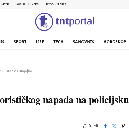
OSKOP
KVALITET ZRAKA
POSAO ZENICA
IS
SPORT
LIFE
TECH
SANOVNIK
HOROSKOP
ijsku stanicu Bugojno
rorističkog napada na policijsku
Dijeli