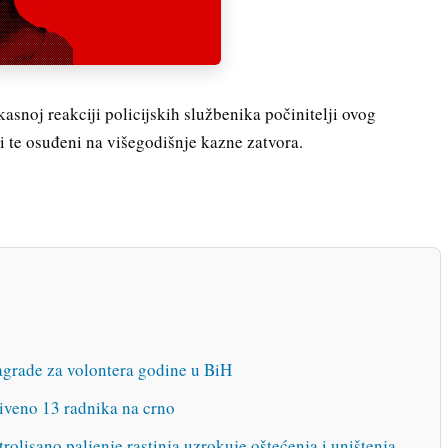
kasnoj reakciji policijskih službenika počinitelji ovog
i te osuđeni na višegodišnje kazne zatvora.
agrade za volontera godine u BiH
riveno 13 radnika na crno
rolisano paljenje rastinja uzrokuje oštećenja i uništenja