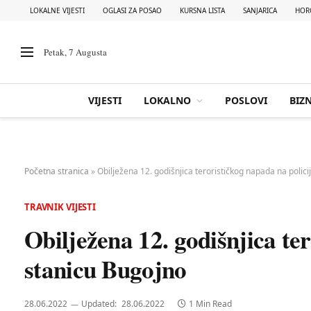
LOKALNE VIJESTI
OGLASI ZA POSAO
KURSNA LISTA
SANJARICA
HOR
Petak, 7 Augusta
VIJESTI
LOKALNO
POSLOVI
BIZN
Početna stranica
»
Obilježena 12. godišnjica terorističkog napada na polic
TRAVNIK VIJESTI
Obilježena 12. godišnjica te
stanicu Bugojno
28.06.2022
Updated:
28.06.2022
1 Min Read