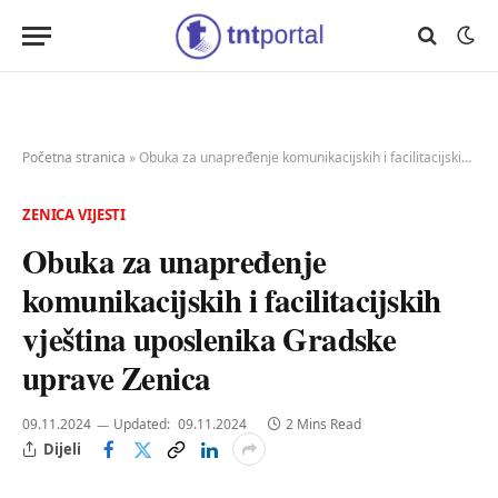
Početna stranica
»
Obuka za unapređenje komunikacijskih i facilitacijskih vještina uposlenika Gradske uprave Zenica
ZENICA VIJESTI
Obuka za unapređenje
komunikacijskih i facilitacijskih
vještina uposlenika Gradske
uprave Zenica
09.11.2024
Updated:
09.11.2024
2 Mins Read
Dijeli