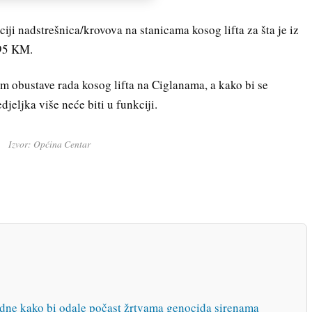
ciji nadstrešnica/krovova na stanicama kosog lifta za šta je iz
,95 KM.
m obustave rada kosog lifta na Ciglanama, a kako bi se
jeljka više neće biti u funkciji.
Izvor: Općina Centar
podne kako bi odale počast žrtvama genocida sirenama