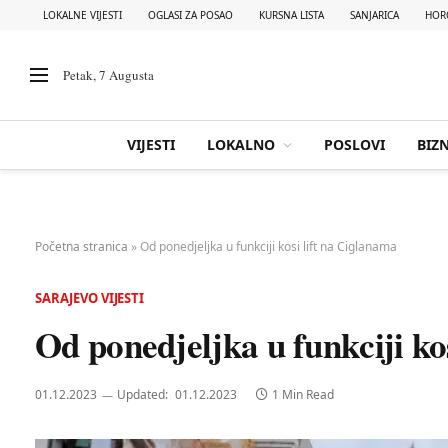
LOKALNE VIJESTI
OGLASI ZA POSAO
KURSNA LISTA
SANJARICA
HOR
Petak, 7 Augusta
VIJESTI
LOKALNO
POSLOVI
BIZN
Početna stranica
»
Od ponedjeljka u funkciji kosi lift na Ciglanama
SARAJEVO VIJESTI
Od ponedjeljka u funkciji ko
01.12.2023
Updated:
01.12.2023
1 Min Read