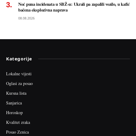
Noć puna incidenata u SBŽ-u: Ukrali pa zapalili vozilo, u kafić
bačena eksplozivna naprava
08.08.2026
Kategorije
Lokalne vijesti
Oglasi za posao
Kursna lista
Sanjarica
Horoskop
Kvalitet zraka
Posao Zenica