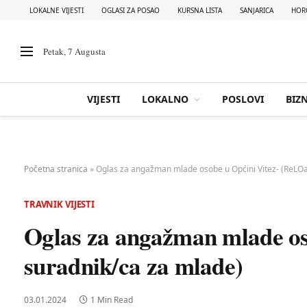
LOKALNE VIJESTI
OGLASI ZA POSAO
KURSNA LISTA
SANJARICA
HOR
Petak, 7 Augusta
VIJESTI
LOKALNO
POSLOVI
BIZN
Početna stranica
»
Oglas za angažman mlade osobe u Općini Vitez- (ReLO
TRAVNIK VIJESTI
Oglas za angažman mlade o
suradnik/ca za mlade)
03.01.2024
1 Min Read