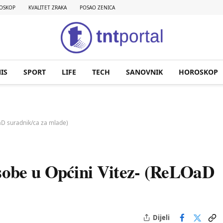
OSKOP
KVALITET ZRAKA
POSAO ZENICA
IS
SPORT
LIFE
TECH
SANOVNIK
HOROSKOP
aD suradnik/ca za mlade)
sobe u Općini Vitez- (ReLOaD
Dijeli