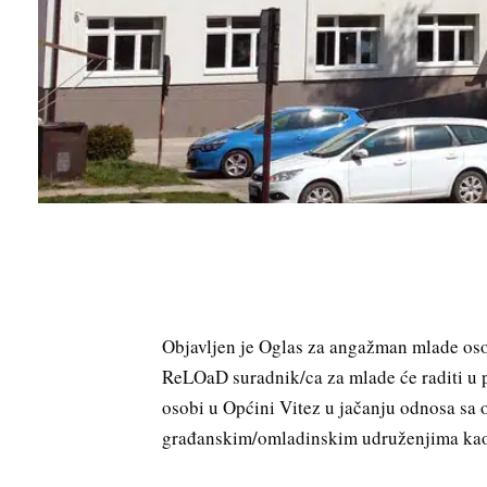
Objavljen je Oglas za angažman mlade os
ReLOaD suradnik/ca za mlade će raditi u p
osobi u Općini Vitez u jačanju odnosa sa 
građanskim/omladinskim udruženjima kao i