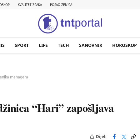
OSKOP
KVALITET ZRAKA
POSAO ZENICA
IS
SPORT
LIFE
TECH
SANOVNIK
HOROSKOP
jenika menagera
nica “Hari” zapošljava
Dijeli