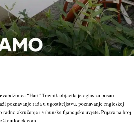
ćevabdžinica “Hari” Travnik objavila je oglas za posao
aži poznavanje rada u ugostiteljstvu, poznavanje engleskoj
o radno okruženje i vrhunske fijancijske uvjete. Prijave na broj
dzic@outloock.com