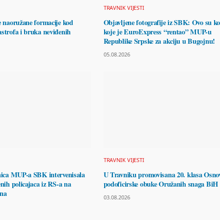
TRAVNIK VIJESTI
e naoružane formacije kod
Objavljene fotografije iz SBK: Ovo su k
strofa i bruka neviđenih
koje je EuroExpress “rentao” MUP-u
Republike Srpske za akciju u Bugojnu!
05.08.2026
TRAVNIK VIJESTI
inica MUP-a SBK intervenisala
U Travniku promovisana 20. klasa Osno
enih policajaca iz RS-a na
podoficirske obuke Oružanih snaga BiH
jna
03.08.2026