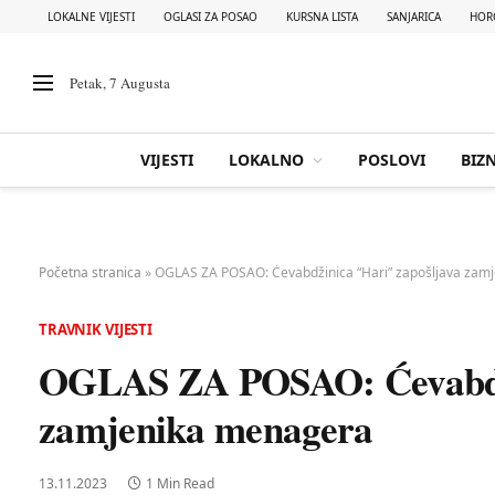
LOKALNE VIJESTI
OGLASI ZA POSAO
KURSNA LISTA
SANJARICA
HOR
Petak, 7 Augusta
VIJESTI
LOKALNO
POSLOVI
BIZN
Početna stranica
»
OGLAS ZA POSAO: Ćevabdžinica “Hari” zapošljava zam
TRAVNIK VIJESTI
OGLAS ZA POSAO: Ćevabdži
zamjenika menagera
13.11.2023
1 Min Read