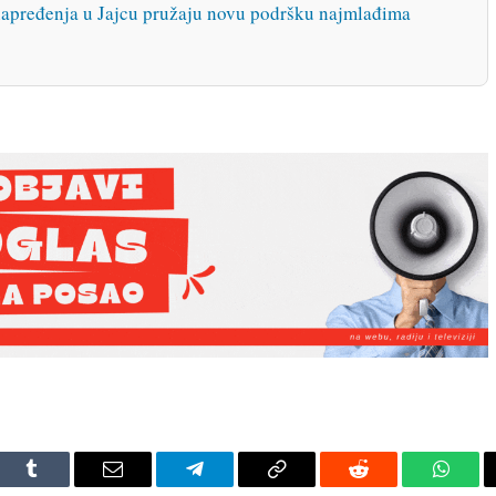
apređenja u Jajcu pružaju novu podršku najmlađima
dIn
Tumblr
Email
Telegram
Copy
Reddit
Whats