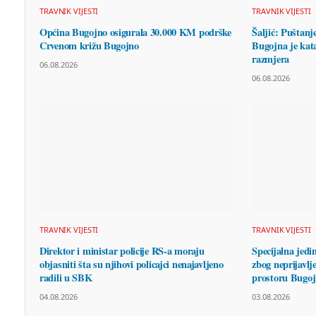
TRAVNIK VIJESTI
TRAVNIK VIJESTI
Općina Bugojno osigurala 30.000 KM podrške
Šaljić: Puštanj
Crvenom križu Bugojno
Bugojna je kata
razmjera
06.08.2026
06.08.2026
TRAVNIK VIJESTI
TRAVNIK VIJESTI
Direktor i ministar policije RS-a moraju
Specijalna jed
objasniti šta su njihovi policajci nenajavljeno
zbog neprijavlj
radili u SBK
prostoru Bugo
04.08.2026
03.08.2026