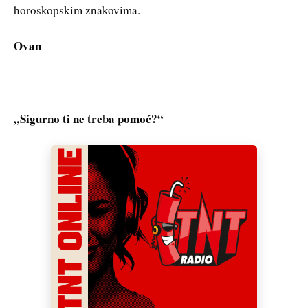
horoskopskim znakovima.
Ovan
„Sigurno ti ne treba pomoć?“