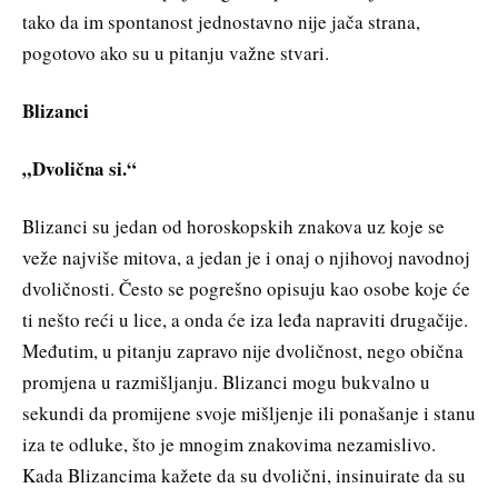
tako da im spontanost jednostavno nije jača strana,
pogotovo ako su u pitanju važne stvari.
Blizanci
„Dvolična si.“
Blizanci su jedan od horoskopskih znakova uz koje se
veže najviše mitova, a jedan je i onaj o njihovoj navodnoj
dvoličnosti. Često se pogrešno opisuju kao osobe koje će
ti nešto reći u lice, a onda će iza leđa napraviti drugačije.
Međutim, u pitanju zapravo nije dvoličnost, nego obična
promjena u razmišljanju. Blizanci mogu bukvalno u
sekundi da promijene svoje mišljenje ili ponašanje i stanu
iza te odluke, što je mnogim znakovima nezamislivo.
Kada Blizancima kažete da su dvolični, insinuirate da su