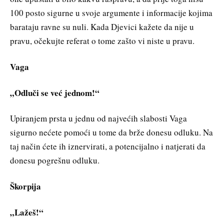
100 posto sigurne u svoje argumente i informacije kojima
barataju ravne su nuli. Kada Djevici kažete da nije u
pravu, očekujte referat o tome zašto vi niste u pravu.
Vaga
„Odluči se već jednom!“
Upiranjem prsta u jednu od najvećih slabosti Vaga
sigurno nećete pomoći u tome da brže donesu odluku. Na
taj način ćete ih iznervirati, a potencijalno i natjerati da
donesu pogrešnu odluku.
Škorpija
„Lažeš!“