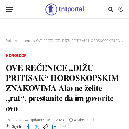
Početna stranica
»
OVE REČENICE „DIŽU PRITISAK“ HOROSKOPSKIM ZNAKOVIMA Ako ne želite „rat“, prestanite da im govorite ovo
HOROSKOP
OVE REČENICE „DIŽU
PRITISAK“ HOROSKOPSKIM
ZNAKOVIMA Ako ne želite
„rat“, prestanite da im govorite
ovo
18.11.2023
Updated:
18.11.2023
4 Mins Read
Dijeli