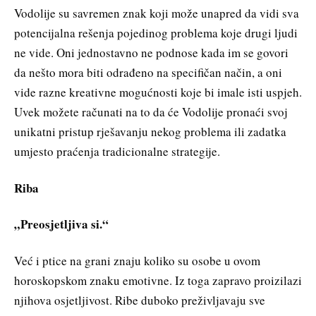
Vodolije su savremen znak koji može unapred da vidi sva
potencijalna rešenja pojedinog problema koje drugi ljudi
ne vide. Oni jednostavno ne podnose kada im se govori
da nešto mora biti odrađeno na specifičan način, a oni
vide razne kreativne mogućnosti koje bi imale isti uspjeh.
Uvek možete računati na to da će Vodolije pronaći svoj
unikatni pristup rješavanju nekog problema ili zadatka
umjesto praćenja tradicionalne strategije.
Riba
„Preosjetljiva si.“
Već i ptice na grani znaju koliko su osobe u ovom
horoskopskom znaku emotivne. Iz toga zapravo proizilazi
njihova osjetljivost. Ribe duboko preživljavaju sve