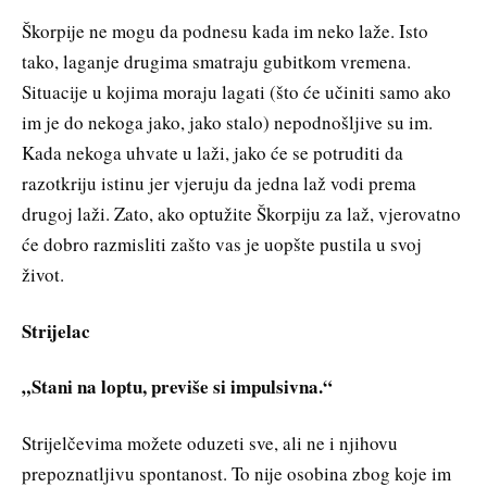
Škorpije ne mogu da podnesu kada im neko laže. Isto
tako, laganje drugima smatraju gubitkom vremena.
Situacije u kojima moraju lagati (što će učiniti samo ako
im je do nekoga jako, jako stalo) nepodnošljive su im.
Kada nekoga uhvate u laži, jako će se potruditi da
razotkriju istinu jer vjeruju da jedna laž vodi prema
drugoj laži. Zato, ako optužite Škorpiju za laž, vjerovatno
će dobro razmisliti zašto vas je uopšte pustila u svoj
život.
Strijelac
„Stani na loptu, previše si impulsivna.“
Strijelčevima možete oduzeti sve, ali ne i njihovu
prepoznatljivu spontanost. To nije osobina zbog koje im