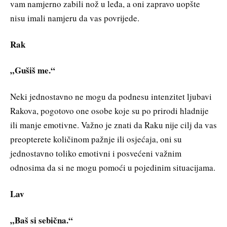
vam namjerno zabili nož u leđa, a oni zapravo uopšte
nisu imali namjeru da vas povrijede.
Rak
„Gušiš me.“
Neki jednostavno ne mogu da podnesu intenzitet ljubavi
Rakova, pogotovo one osobe koje su po prirodi hladnije
ili manje emotivne. Važno je znati da Raku nije cilj da vas
preopterete količinom pažnje ili osjećaja, oni su
jednostavno toliko emotivni i posvećeni važnim
odnosima da si ne mogu pomoći u pojedinim situacijama.
Lav
„Baš si sebična.“