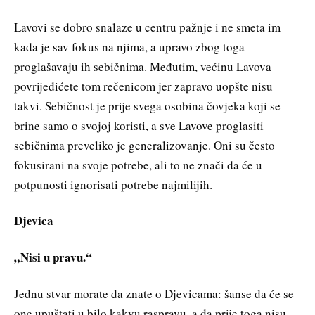
Lavovi se dobro snalaze u centru pažnje i ne smeta im
kada je sav fokus na njima, a upravo zbog toga
proglašavaju ih sebičnima. Međutim, većinu Lavova
povrijedićete tom rečenicom jer zapravo uopšte nisu
takvi. Sebičnost je prije svega osobina čovjeka koji se
brine samo o svojoj koristi, a sve Lavove proglasiti
sebičnima preveliko je generalizovanje. Oni su često
fokusirani na svoje potrebe, ali to ne znači da će u
potpunosti ignorisati potrebe najmilijih.
Djevica
„Nisi u pravu.“
Jednu stvar morate da znate o Djevicama: šanse da će se
one upuštati u bilo kakvu raspravu, a da prije toga nisu