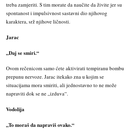
treba zamjeriti. S tim morate da naučite da živite jer su
spontanost i impulsivnost sastavni dio njihovog
karaktera, srž njihove ličnosti.
Jarac
„Daj se smiri.“
Ovom rečenicom samo ćete aktivirati tempiranu bombu
prepunu nervoze. Jarac itekako zna u kojim se
situacijama mora smiriti, ali jednostavno to ne može
napraviti dok se ne „izduva“.
Vodolija
„To moraš da napraviš ovako.“