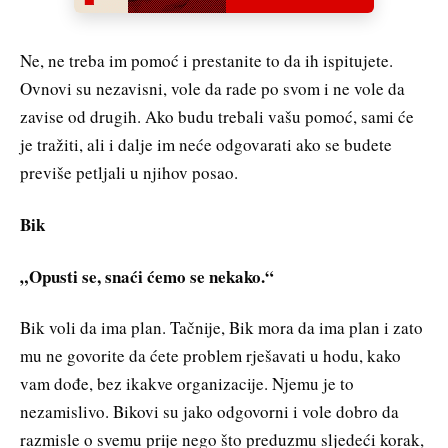
Ne, ne treba im pomoć i prestanite to da ih ispitujete.
Ovnovi su nezavisni, vole da rade po svom i ne vole da
zavise od drugih. Ako budu trebali vašu pomoć, sami će
je tražiti, ali i dalje im neće odgovarati ako se budete
previše petljali u njihov posao.
Bik
„Opusti se, snaći ćemo se nekako.“
Bik voli da ima plan. Tačnije, Bik mora da ima plan i zato
mu ne govorite da ćete problem rješavati u hodu, kako
vam dođe, bez ikakve organizacije. Njemu je to
nezamislivo. Bikovi su jako odgovorni i vole dobro da
razmisle o svemu prije nego što preduzmu sljedeći korak,