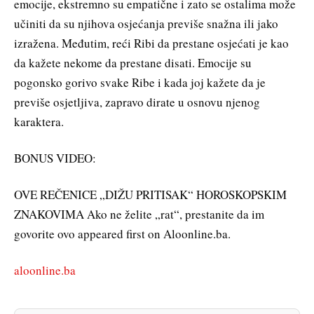
emocije, ekstremno su empatične i zato se ostalima može
učiniti da su njihova osjećanja previše snažna ili jako
izražena. Međutim, reći Ribi da prestane osjećati je kao
da kažete nekome da prestane disati. Emocije su
pogonsko gorivo svake Ribe i kada joj kažete da je
previše osjetljiva, zapravo dirate u osnovu njenog
karaktera.
BONUS VIDEO:
OVE REČENICE „DIŽU PRITISAK“ HOROSKOPSKIM
ZNAKOVIMA Ako ne želite „rat“, prestanite da im
govorite ovo appeared first on Aloonline.ba.
aloonline.ba