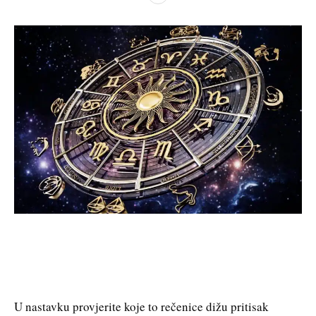
U nastavku provjerite koje to rečenice dižu pritisak