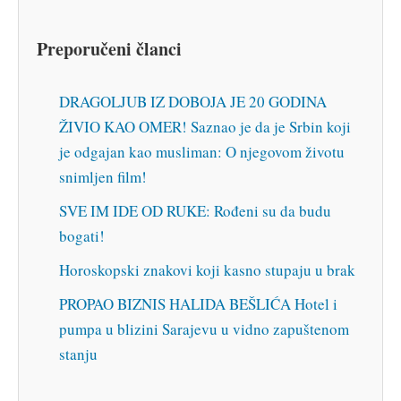
Preporučeni članci
DRAGOLJUB IZ DOBOJA JE 20 GODINA
ŽIVIO KAO OMER! Saznao je da je Srbin koji
je odgajan kao musliman: O njegovom životu
snimljen film!
SVE IM IDE OD RUKE: Rođeni su da budu
bogati!
Horoskopski znakovi koji kasno stupaju u brak
PROPAO BIZNIS HALIDA BEŠLIĆA Hotel i
pumpa u blizini Sarajevu u vidno zapuštenom
stanju