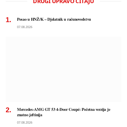
DRUGI UPRAVO ČITAJU
Posao u HNŽ/K – Djelatnik u računovodstvu
07.08.2026
Mercedes-AMG GT 53 4-Door Coupé: Početna verzija je
znatno jeftinija
07.08.2026