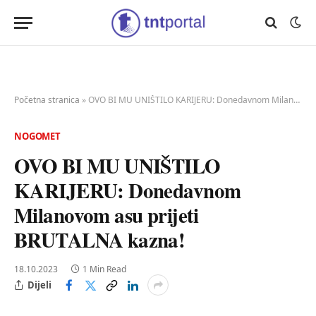
Početna stranica
»
OVO BI MU UNIŠTILO KARIJERU: Donedavnom Milanovom asu prijeti BRUTALNA kazna!
NOGOMET
OVO BI MU UNIŠTILO
KARIJERU: Donedavnom
Milanovom asu prijeti
BRUTALNA kazna!
18.10.2023
1 Min Read
Dijeli