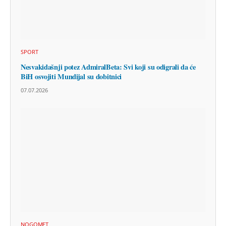
SPORT
Nesvakidašnji potez AdmiralBeta: Svi koji su odigrali da će
BiH osvojiti Mundijal su dobitnici
07.07.2026
NOGOMET