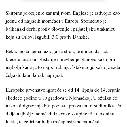
Skupinu je ocijenio zanimljivom. Engleze je izdvojio kao
jednu od najjačih momčadi u Europi. Spomenuo je
balkanski derbi protiv Slovenije i prijateljsku utakmicu
koju su Orlovi izgubili 3:0 protiv Danske.
Rekao je da nema razloga za strah, te dodao da sada
kreće u analizu, gledanje i pravljenje planova kako biti
najbolji kada je to najpotrebnije. Istaknuo je kako je sada
želja dodatni korak naprijed.
Europsko prvenstvo igrat će se od 14. lipnja do 14. srpnja
sljedeće godine u 10 gradova u Njemačkoj. U ožujku će
nakon doigravanja biti poznata preostala tri sudionika. Po
dvije najbolje momčadi iz svake skupine idu u osminu
finala, te četiri najbolje trećeplasirane momčadi.