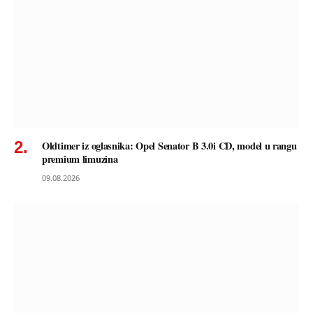
Oldtimer iz oglasnika: Opel Senator B 3.0i CD, model u rangu
premium limuzina
09.08.2026