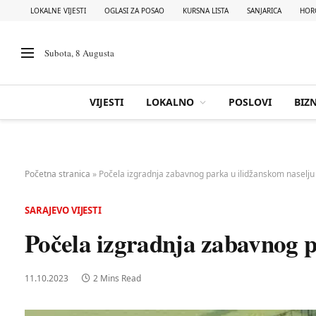
LOKALNE VIJESTI
OGLASI ZA POSAO
KURSNA LISTA
SANJARICA
HOR
Subota, 8 Augusta
VIJESTI
LOKALNO
POSLOVI
BIZN
Početna stranica
»
Počela izgradnja zabavnog parka u ilidžanskom naselju
SARAJEVO VIJESTI
Počela izgradnja zabavnog p
11.10.2023
2 Mins Read