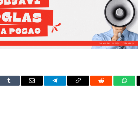
dIn
Tumblr
Email
Telegram
Copy
Reddit
Whats
Link