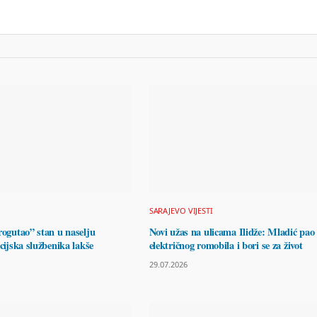
SARAJEVO VIJESTI
rogutao” stan u naselju
Novi užas na ulicama Ilidže: Mladić pao 
icijska službenika lakše
električnog romobila i bori se za život
29.07.2026