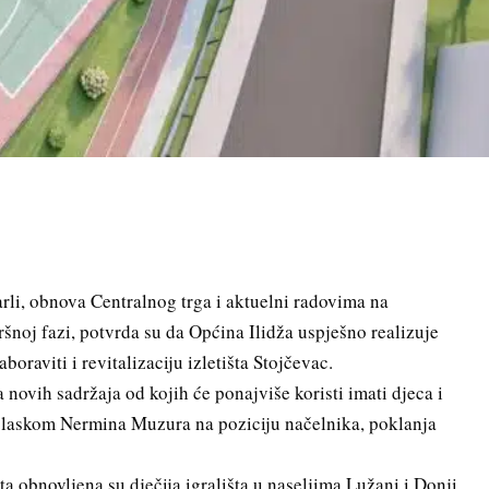
rli, obnova Centralnog trga i aktuelni radovima na
ršnoj fazi, potvrda su da Općina Ilidža uspješno realizuje
boraviti i revitalizaciju izletišta Stojčevac.
 novih sadržaja od kojih će ponajviše koristi imati djeca i
dolaskom Nermina Muzura na poziciju načelnika, poklanja
a obnovljena su dječija igrališta u naseljima Lužani i Donji