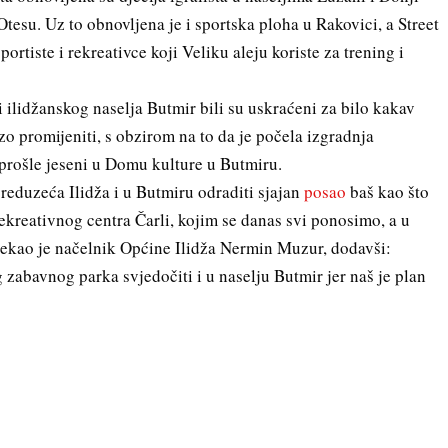
Otesu. Uz to obnovljena je i sportska ploha u Rakovici, a Street
ortiste i rekreativce koji Veliku aleju koriste za trening i
ilidžanskog naselja Butmir bili su uskraćeni za bilo kakav
zo promijeniti, s obzirom na to da je počela izgradnja
 prošle jeseni u Domu kulture u Butmiru.
reduzeća Ilidža i u Butmiru odraditi sjajan
posao
baš kao što
rekreativnog centra Čarli, kojim se danas svi ponosimo, a u
rekao je načelnik Općine Ilidža Nermin Muzur, dodavši:
abavnog parka svjedočiti i u naselju Butmir jer naš je plan