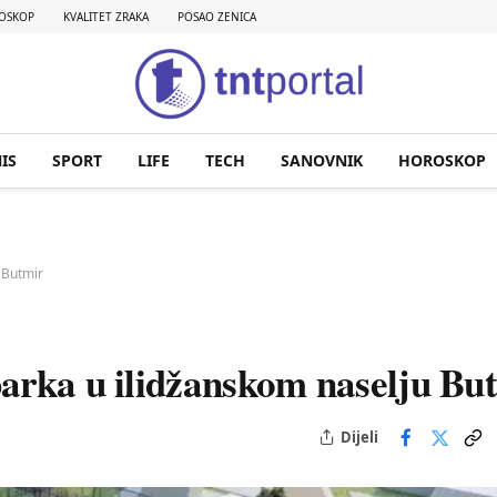
OSKOP
KVALITET ZRAKA
POSAO ZENICA
IS
SPORT
LIFE
TECH
SANOVNIK
HOROSKOP
 Butmir
arka u ilidžanskom naselju Bu
Dijeli