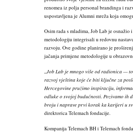
renomea iz polja personal brandinga i razvo
uspostavljena je Alumni mreža koja omogu
Osim rada s mladima, Job Lab je osnažio i
metodologiju integrisali u redovnu nastav
razvoju. Ove godine planirano je proširenj
jačanja primjene metodologije u obrazovno
„
Job Lab je mnogo više od radionica — to
razvoj vještina koje će biti ključne za pos
Hercegovine pružimo inspiraciju, informac
odluke o svojoj budućnosti. Pozivamo ih 
broju
i naprave prvi korak ka karijeri u s
direktorica Telemach fondacije.
Kompanija Telemach BH i Telemach fonda