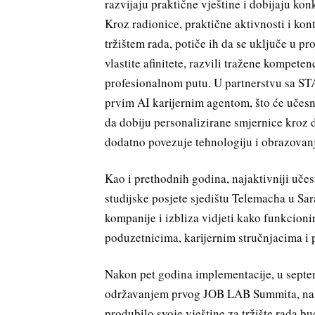
razvijaju praktične vještine i dobijaju ko
Kroz radionice, praktične aktivnosti i k
tržištem rada, potiče ih da se uključe u p
vlastite afinitete, razvili tražene kompet
profesionalnom putu. U partnerstvu sa S
prvim AI karijernim agentom, što će učesni
da dobiju personalizirane smjernice kroz 
dodatno povezuje tehnologiju i obrazovanj
Kao i prethodnih godina, najaktivniji uče
studijske posjete sjedištu Telemacha u Sa
kompanije i izbliza vidjeti kako funkcioni
poduzetnicima, karijernim stručnjacima i p
Nakon pet godina implementacije, u septe
održavanjem prvog JOB LAB Summita, na k
produbilo svoje vještine za tržište rada 