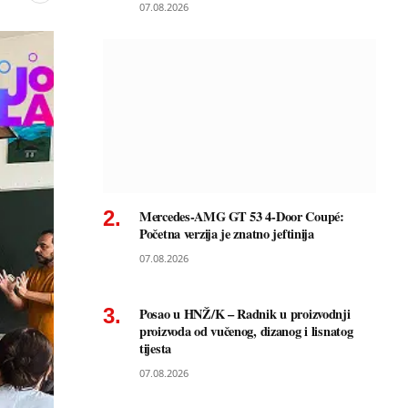
07.08.2026
Mercedes-AMG GT 53 4-Door Coupé:
Početna verzija je znatno jeftinija
07.08.2026
Posao u HNŽ/K – Radnik u proizvodnji
proizvoda od vučenog, dizanog i lisnatog
tijesta
07.08.2026