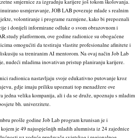
nkretne smjernice za izgradnju karijere još tokom školovanja.
ontinuirano usmjeravanje, JOB LAB povezuje mlade s realnim
rojekte, volontiranje i programe razmjene, kako bi prepoznali
encije i donijeli informirane odluke o svom obrazovnom i
TAR.study platformom, ove godine radionice su obogaćene
cima omogućiti da testiraju vlastite profesionalne afinitete i
diskusiju sa treniranim AI mentorom. Na ovaj način Job Lab
e, nudeći mladima inovativan pristup planiranju karijere.
snici radionica nastavljaju svoje edukativno putovanje kroz
rajevu, gdje imaju priliku upoznati top menadžere ove
ra jedna velika kompanija, ali i da se druže, upoznaju s mladim
osjete bh. univerzitete.
mbru prošle godine Job Lab program krunisan je i
ojem je 49 najuspješnijh mladih alumnista iz 24 zajednice
budućnosti uz vodeće predavače svjetskog i regionalnog