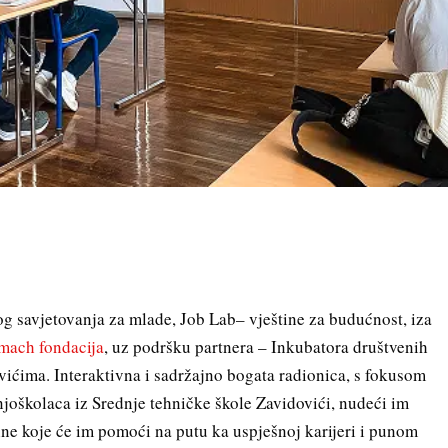
og savjetovanja za mlade, Job Lab– vještine za budućnost, iza
mach fondacija
, uz podršku partnera – Inkubatora društvenih
ićima. Interaktivna i sadržajno bogata radionica, s fokusom
njoškolaca iz Srednje tehničke škole Zavidovići, nudeći im
štine koje će im pomoći na putu ka uspješnoj karijeri i punom