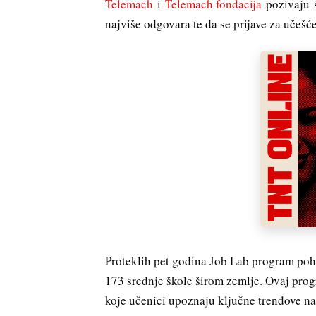
Telemach
i
Telemach fondacija
pozivaju s
najviše odgovara te da se prijave za učeš
Proteklih pet godina Job Lab program poha
173 srednje škole širom zemlje. Ovaj prog
koje učenici upoznaju ključne trendove na t