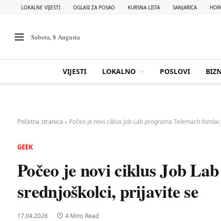
LOKALNE VIJESTI
OGLASI ZA POSAO
KURSNA LISTA
SANJARICA
HOR
Subota, 8 Augusta
VIJESTI
LOKALNO
POSLOVI
BIZN
Početna stranica
»
Počeo je novi ciklus Job Lab programa Telemach fondacije
GEEK
Počeo je novi ciklus Job La
srednjoškolci, prijavite se
17.04.2026
4 Mins Read