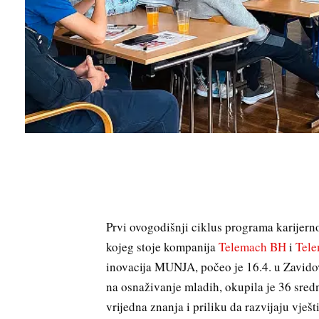
Prvi ovogodišnji ciklus programa karijern
kojeg stoje kompanija
Telemach BH
i
Tele
inovacija MUNJA, počeo je 16.4. u Zavidov
na osnaživanje mladih, okupila je 36 sred
vrijedna znanja i priliku da razvijaju vje