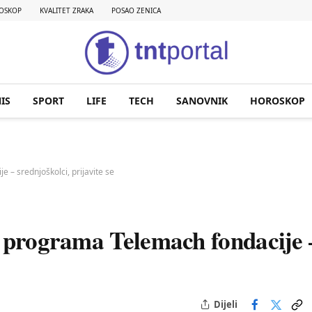
OSKOP
KVALITET ZRAKA
POSAO ZENICA
IS
SPORT
LIFE
TECH
SANOVNIK
HOROSKOP
 – srednjoškolci, prijavite se
b programa Telemach fondacije 
Dijeli