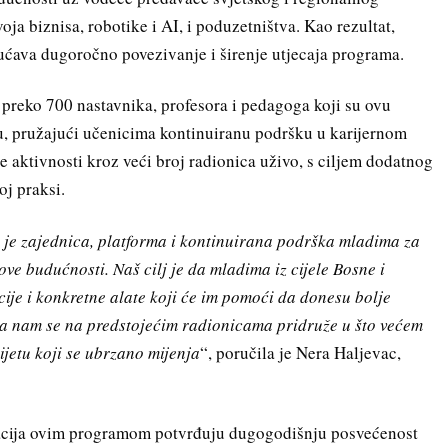
ja biznisa, robotike i AI, i poduzetništva. Kao rezultat,
ćava dugoročno povezivanje i širenje utjecaja programa.
 preko 700 nastavnika, profesora i pedagoga koji su ovu
u, pružajući učenicima kontinuiranu podršku u karijernom
e aktivnosti kroz veći broj radionica uživo, s ciljem dodatnog
j praksi.
 je zajednica, platforma i kontinuirana podrška mladima za
love budućnosti. Naš cilj je da mladima iz cijele Bosne i
ije i konkretne alate koji će im pomoći da donesu bolje
da nam se na predstojećim radionicama pridruže u što većem
vijetu koji se ubrzano mijenja
“, poručila je Nera Haljevac,
cija ovim programom potvrđuju dugogodišnju posvećenost