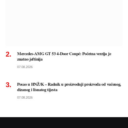
Mercedes-AMG GT 53 4-Door Coupé: Početna verzija je
znatno jeftinija
07.08.2026
Posao u HNŽ/K – Radnik u proizvodnji proizvoda od vučenog,
dizanog i lisnatog tijesta
07.08.2026