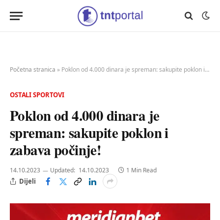
Početna stranica
»
Poklon od 4.000 dinara je spreman: sakupite poklon i zabava počinje!
OSTALI SPORTOVI
Poklon od 4.000 dinara je
spreman: sakupite poklon i
zabava počinje!
14.10.2023
Updated:
14.10.2023
1 Min Read
Dijeli