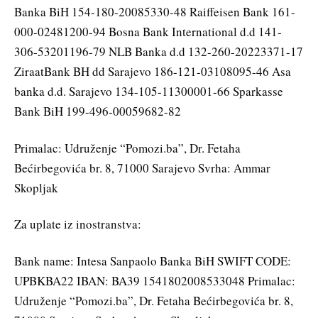
Banka BiH 154-180-20085330-48 Raiffeisen Bank 161-
000-02481200-94 Bosna Bank International d.d 141-
306-53201196-79 NLB Banka d.d 132-260-20223371-17
ZiraatBank BH dd Sarajevo 186-121-03108095-46 Asa
banka d.d. Sarajevo 134-105-11300001-66 Sparkasse
Bank BiH 199-496-00059682-82
Primalac: Udruženje “Pomozi.ba”, Dr. Fetaha
Bećirbegovića br. 8, 71000 Sarajevo Svrha: Ammar
Skopljak
Za uplate iz inostranstva:
Bank name: Intesa Sanpaolo Banka BiH SWIFT CODE:
UPBKBA22 IBAN: BA39 1541802008533048 Primalac:
Udruženje “Pomozi.ba”, Dr. Fetaha Bećirbegovića br. 8,