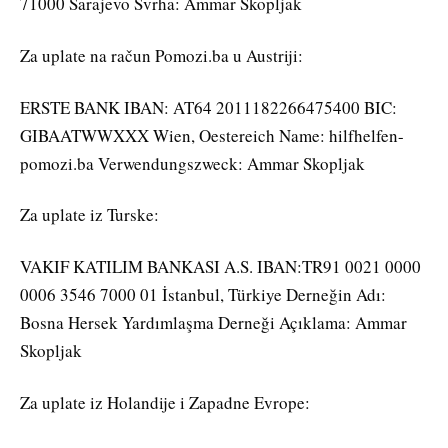
71000 Sarajevo Svrha: Ammar Skopljak
Za uplate na račun Pomozi.ba u Austriji:
ERSTE BANK IBAN: AT64 2011182266475400 BIC:
GIBAATWWXXX Wien, Oestereich Name: hilfhelfen-
pomozi.ba Verwendungszweck: Ammar Skopljak
Za uplate iz Turske:
VAKIF KATILIM BANKASI A.S. IBAN:TR91 0021 0000
0006 3546 7000 01 İstanbul, Türkiye Derneğin Adı:
Bosna Hersek Yardımlaşma Derneği Açıklama: Ammar
Skopljak
Za uplate iz Holandije i Zapadne Evrope: