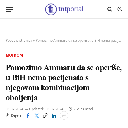
Početna stranica
»
Pomozimo Ammaru da se operiše, u BiH nema pacijenata s njegovom kombinacijom oboljenja
MOJ DOM
Pomozimo Ammaru da se operiše,
u BiH nema pacijenata s
njegovom kombinacijom
oboljenja
01.07.2024
Updated:
01.07.2024
2 Mins Read
Dijeli