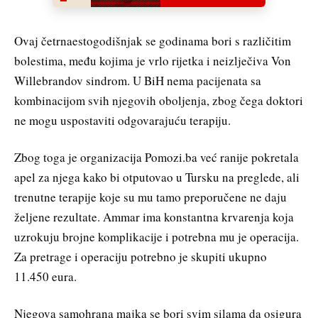
Ovaj četrnaestogodišnjak se godinama bori s različitim
bolestima, među kojima je vrlo rijetka i neizlječiva Von
Willebrandov sindrom. U BiH nema pacijenata sa
kombinacijom svih njegovih oboljenja, zbog čega doktori
ne mogu uspostaviti odgovarajuću terapiju.
Zbog toga je organizacija Pomozi.ba već ranije pokretala
apel za njega kako bi otputovao u Tursku na preglede, ali
trenutne terapije koje su mu tamo preporučene ne daju
željene rezultate. Ammar ima konstantna krvarenja koja
uzrokuju brojne komplikacije i potrebna mu je operacija.
Za pretrage i operaciju potrebno je skupiti ukupno
11.450 eura.
Njegova samohrana majka se bori svim silama da osigura