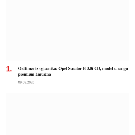
Oldtimer iz oglasnika: Opel Senator B 3.0i CD, model u rangu
premium limuzina
09.08.2026