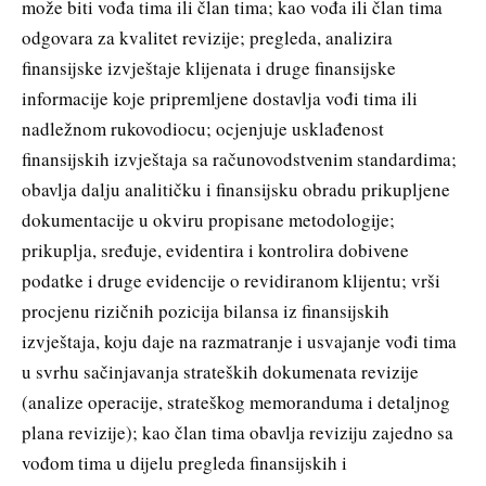
može biti vođa tima ili član tima; kao vođa ili član tima
odgovara za kvalitet revizije; pregleda, analizira
finansijske izvještaje klijenata i druge finansijske
informacije koje pripremljene dostavlja vođi tima ili
nadležnom rukovodiocu; ocjenjuje usklađenost
finansijskih izvještaja sa računovodstvenim standardima;
obavlja dalju analitičku i finansijsku obradu prikupljene
dokumentacije u okviru propisane metodologije;
prikuplja, sređuje, evidentira i kontrolira dobivene
podatke i druge evidencije o revidiranom klijentu; vrši
procjenu rizičnih pozicija bilansa iz finansijskih
izvještaja, koju daje na razmatranje i usvajanje vođi tima
u svrhu sačinjavanja strateških dokumenata revizije
(analize operacije, strateškog memoranduma i detaljnog
plana revizije); kao član tima obavlja reviziju zajedno sa
vođom tima u dijelu pregleda finansijskih i