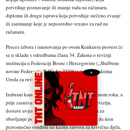
potvrđuje poznavanje ili znanje rada na računaru,
diplomu ili drugu ispravu koja potvrđuje stečeno zvanje
ili zanimanje koje je neposredno vezano za rad na
računaru.
Proces izbora i imenovanja po ovom Konkursu provest će
se u skladu s odredbama člana 34. Zakona o reviziji
institucija u Federaciji Bosne i Hercegovine („Službene
novine Federacije BiH“, br. 22/06) i internim aktima
×
Ureda za reviziju.
Izabrani kandidati pozvat će se da u primjerenom roku, a
prije zasnivanja radnog odnosa u Uredu za reviziju,
dostave uvjerenje o zdravstvenoj sposobnosti za
obavljanje poslova radnog mjesta i uvjerenje da nisu
pravomoćno osuđeni na kaznu zatvora za krivična djela,