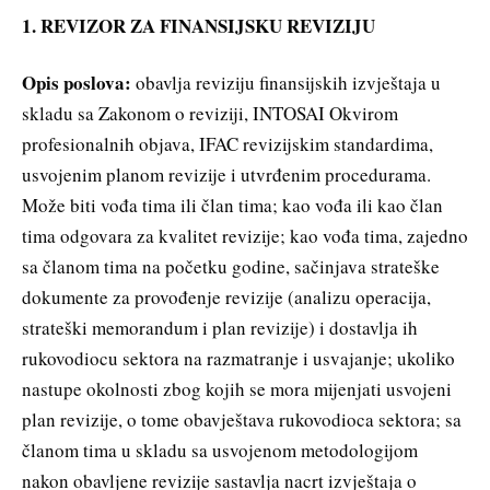
1. REVIZOR ZA FINANSIJSKU REVIZIJU
Opis poslova:
obavlja reviziju finansijskih izvještaja u
skladu sa Zakonom o reviziji, INTOSAI Okvirom
profesionalnih objava, IFAC revizijskim standardima,
usvojenim planom revizije i utvrđenim procedurama.
Može biti vođa tima ili član tima; kao vođa ili kao član
tima odgovara za kvalitet revizije; kao vođa tima, zajedno
sa članom tima na početku godine, sačinjava strateške
dokumente za provođenje revizije (analizu operacija,
strateški memorandum i plan revizije) i dostavlja ih
rukovodiocu sektora na razmatranje i usvajanje; ukoliko
nastupe okolnosti zbog kojih se mora mijenjati usvojeni
plan revizije, o tome obavještava rukovodioca sektora; sa
članom tima u skladu sa usvojenom metodologijom
nakon obavljene revizije sastavlja nacrt izvještaja o