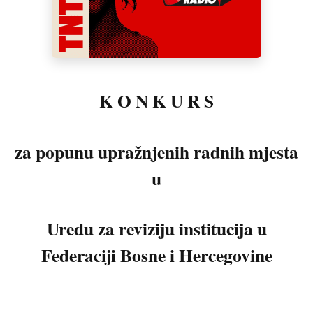
K O N K U R S
za popunu upražnjenih radnih mjesta
u
Uredu za reviziju institucija u
Federaciji Bosne i Hercegovine