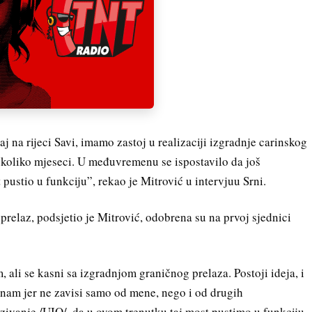
j na rijeci Savi, imamo zastoj u realizaciji izgradnje carinskog
nekoliko mjeseci. U međuvremenu se ispostavilo da još
pustio u funkciju”, rekao je Mitrović u intervjuu Srni.
 prelaz, podsjetio je Mitrović, odobrena su na prvoj sjednici
, ali se kasni sa izgradnjom graničnog prelaza. Postoji ideja, i
 znam jer ne zavisi samo od mene, nego i od drugih
ezivanje /UIO/, da u ovom trenutku taj most pustimo u funkciju