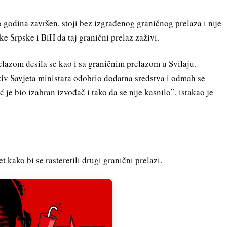
o godina završen, stoji bez izgrađenog graničnog prelaza i nije
like Srpske i BiH da taj granični prelaz zaživi.
elazom desila se kao i sa graničnim prelazom u Svilaju.
aziv Savjeta ministara odobrio dodatna sredstva i odmah se
je bio izabran izvođač i tako da se nije kasnilo”, istakao je
t kako bi se rasteretili drugi granični prelazi.