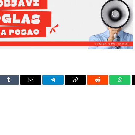
dIn
Tumblr
Email
Telegram
Copy
Reddit
Whats
Link