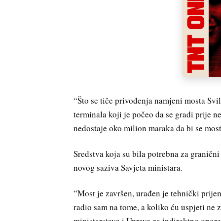
“Što se tiče privođenja namjeni mosta Svila
terminala koji je počeo da se gradi prije 
nedostaje oko milion maraka da bi se most 
Sredstva koja su bila potrebna za granični
novog saziva Savjeta ministara.
“Most je završen, urađen je tehnički prijem
radio sam na tome, a koliko ću uspjeti ne
ministarstava i Uprave za indirektno opor