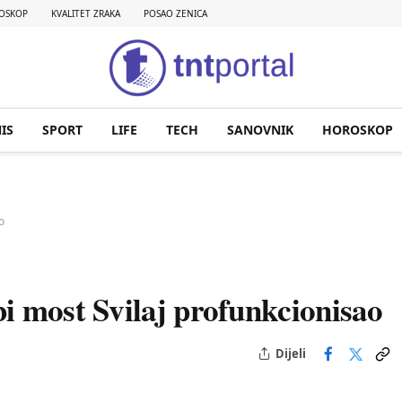
OSKOP
KVALITET ZRAKA
POSAO ZENICA
IS
SPORT
LIFE
TECH
SANOVNIK
HOROSKOP
o
i most Svilaj profunkcionisao
Dijeli