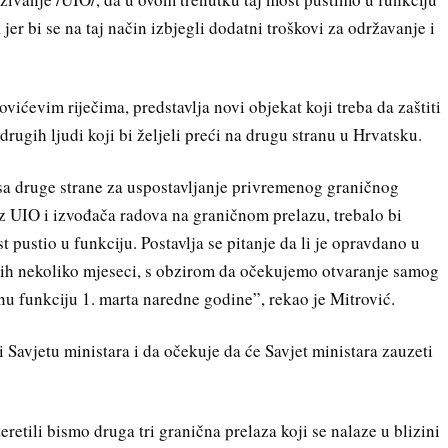
 jer bi se na taj način izbjegli dodatni troškovi za održavanje i
ićevim riječima, predstavlja novi objekat koji treba da zaštiti
rugih ljudi koji bi željeli preći na drugu stranu u Hrvatsku.
a sa druge strane za uspostavljanje privremenog graničnog
z UIO i izvođača radova na graničnom prelazu, trebalo bi
t pustio u funkciju. Postavlja se pitanje da li je opravdano u
vih nekoliko mjeseci, s obzirom da očekujemo otvaranje samog
nu funkciju 1. marta naredne godine”, rekao je Mitrović.
i Savjetu ministara i da očekuje da će Savjet ministara zauzeti
retili bismo druga tri granična prelaza koji se nalaze u blizini