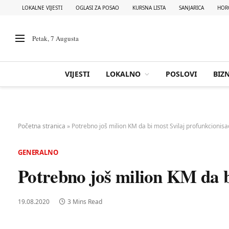
LOKALNE VIJESTI
OGLASI ZA POSAO
KURSNA LISTA
SANJARICA
HOR
Petak, 7 Augusta
VIJESTI
LOKALNO
POSLOVI
BIZN
Početna stranica
»
Potrebno još milion KM da bi most Svilaj profunkcionisa
GENERALNO
Potrebno još milion KM da b
19.08.2020
3 Mins Read