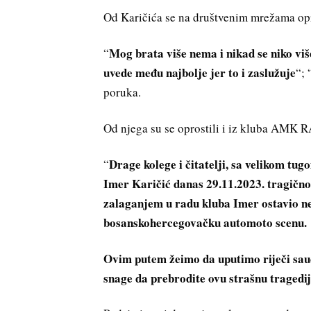
Od Karičića se na društvenim mrežama opraš
Mog brata više nema i nikad se niko više
“
uvede među najbolje jer to i zaslužuje
“; 
poruka.
Od njega su se oprostili i iz kluba AM
Drage kolege i čitatelji, sa velikom tug
“
Imer Karičić danas 29.11.2023. tragično
zalaganjem u radu kluba Imer ostavio nei
bosanskohercegovačku automoto scenu.
Ovim putem žeimo da uputimo riječi sau
snage da prebrodite ovu strašnu tragediju