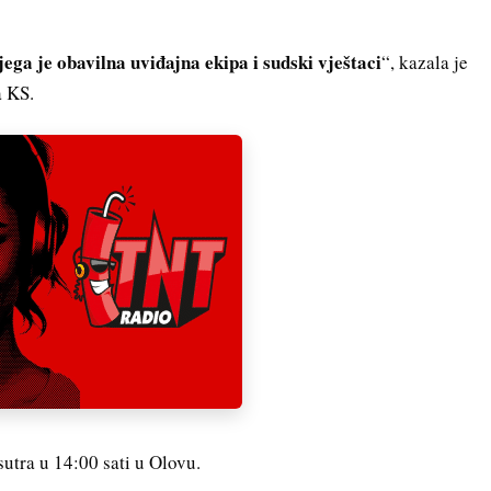
ega je obavilna uviđajna ekipa i sudski vještaci
“, kazala je
a KS.
utra u 14:00 sati u Olovu.