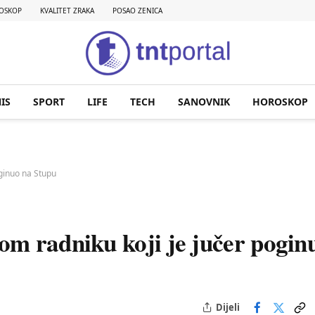
OSKOP
KVALITET ZRAKA
POSAO ZENICA
IS
SPORT
LIFE
TECH
SANOVNIK
HOROSKOP
ginuo na Stupu
m radniku koji je jučer pogin
Dijeli