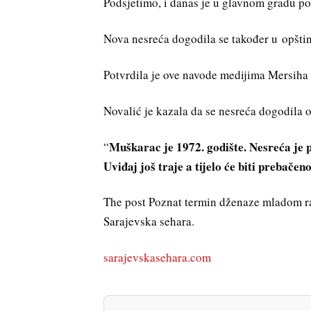
Podsjetimo, i danas je u glavnom gradu po
Nova nesreća dogodila se također u opštini 
Potvrdila je ove navode medijima Mersiha
Novalić je kazala da se nesreća dogodila 
Muškarac je 1972. godište. Nesreća je pr
“
Uviđaj još traje a tijelo će biti prebače
The post Poznat termin dženaze mladom rad
Sarajevska sehara.
sarajevskasehara.com