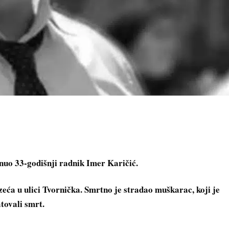
inuo 33-godišnji radnik Imer Karičić.
eća u ulici Tvornička. Smrtno je stradao muškarac, koji je
atovali smrt.