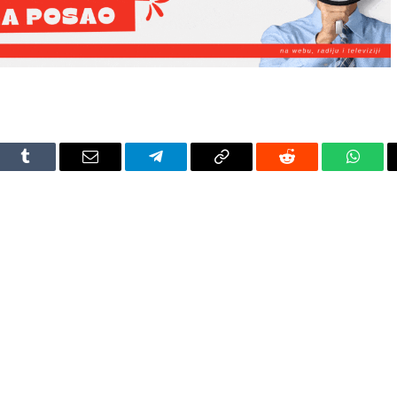
dIn
Tumblr
Email
Telegram
Copy
Reddit
Whats
Link