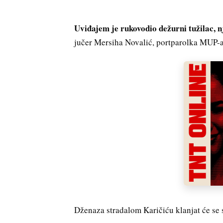
Uviđajem je rukovodio dežurni tužilac, nj
jučer Mersiha Novalić, portparolka MUP-
Dženaza stradalom Karičiću klanjat će se s