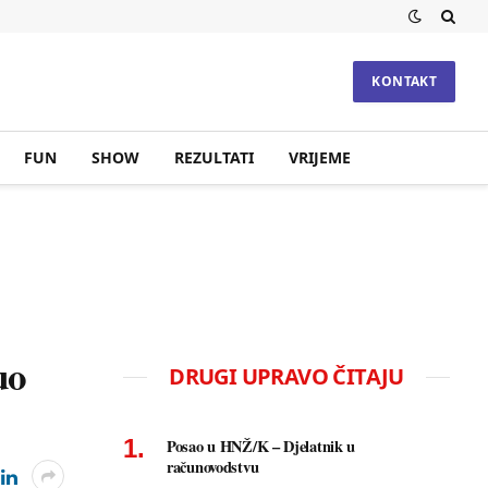
KONTAKT
FUN
SHOW
REZULTATI
VRIJEME
uo
DRUGI UPRAVO ČITAJU
Posao u HNŽ/K – Djelatnik u
računovodstvu