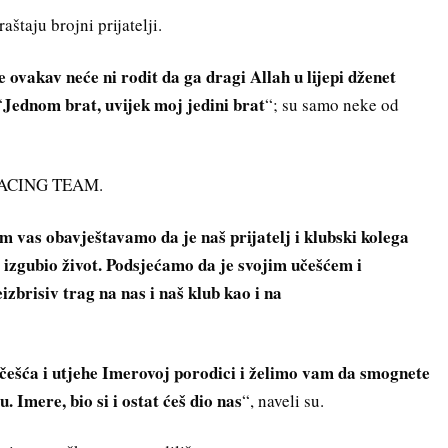
taju brojni prijatelji.
 ovakav neće ni rodit da ga dragi Allah u lijepi dženet
Jednom brat, uvijek moj jedini brat
“
“; su samo neke od
K RACING TEAM.
om vas obavještavamo da je naš prijatelj i klubski kolega
 izgubio život. Podsjećamo da je svojim učešćem i
zbrisiv trag na nas i naš klub kao i na
češća i utjehe Imerovoj porodici i želimo vam da smognete
. Imere, bio si i ostat ćeš dio nas
“, naveli su.