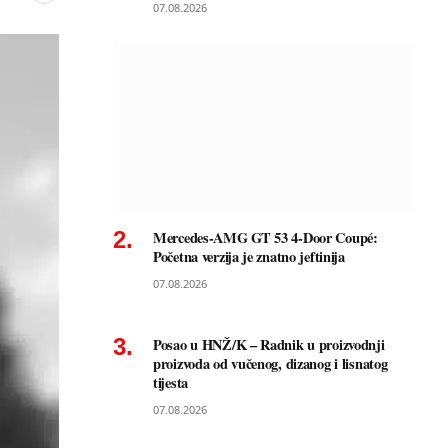
07.08.2026
Mercedes-AMG GT 53 4-Door Coupé:
Početna verzija je znatno jeftinija
07.08.2026
Posao u HNŽ/K – Radnik u proizvodnji
proizvoda od vučenog, dizanog i lisnatog
tijesta
07.08.2026