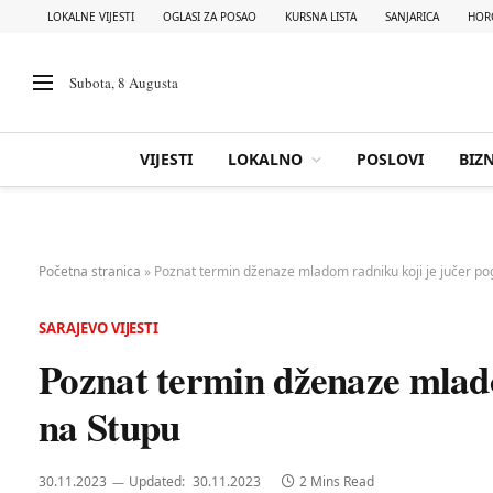
LOKALNE VIJESTI
OGLASI ZA POSAO
KURSNA LISTA
SANJARICA
HOR
Subota, 8 Augusta
VIJESTI
LOKALNO
POSLOVI
BIZN
Početna stranica
»
Poznat termin dženaze mladom radniku koji je jučer po
SARAJEVO VIJESTI
Poznat termin dženaze mlado
na Stupu
30.11.2023
Updated:
30.11.2023
2 Mins Read