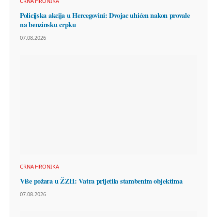
CRNA HRONIKA
Policijska akcija u Hercegovini: Dvojac uhićen nakon provale
na benzinsku crpku
07.08.2026
CRNA HRONIKA
Više požara u ŽZH: Vatra prijetila stambenim objektima
07.08.2026