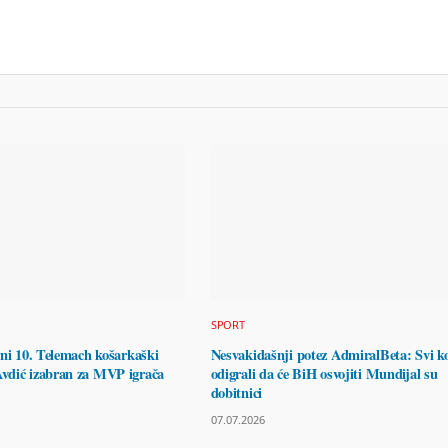
SPORT
rni 10. Telemach košarkaški
Nesvakidašnji potez AdmiralBeta: Svi ko
vdić izabran za MVP igrača
odigrali da će BiH osvojiti Mundijal su
dobitnici
07.07.2026