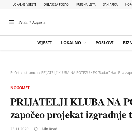
LOKALNE VIJESTI
OGLASI ZA POSAO
KURSNA LISTA
SANJARICA
HOR
Petak, 7 Augusta
VIJESTI
LOKALNO
POSLOVI
BIZN
Početna stranica
»
PRIJATELJI KLUBA NA POTEZU / FK “Rudar” Han Bila zapo
NOGOMET
PRIJATELJI KLUBA NA PO
započeo projekat izgradnje t
23.11.2020
1 Min Read