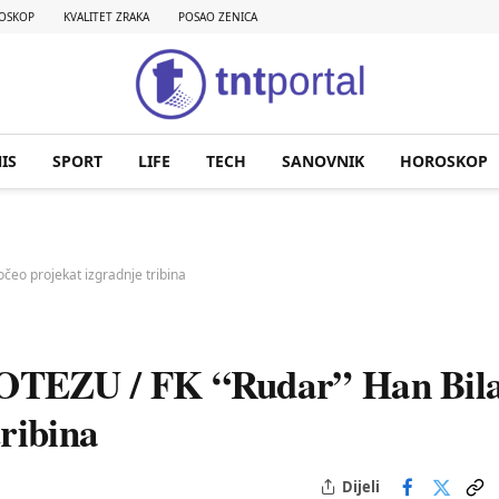
OSKOP
KVALITET ZRAKA
POSAO ZENICA
IS
SPORT
LIFE
TECH
SANOVNIK
HOROSKOP
čeo projekat izgradnje tribina
TEZU / FK “Rudar” Han Bil
ribina
Dijeli