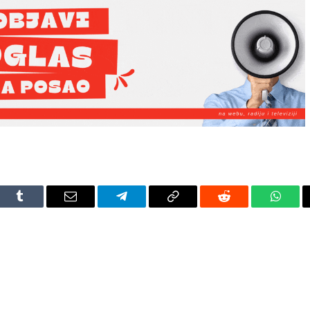
dIn
Tumblr
Email
Telegram
Copy
Reddit
Whats
Link