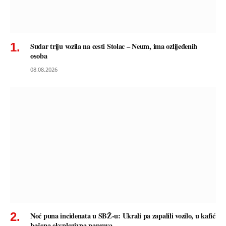
Sudar triju vozila na cesti Stolac – Neum, ima ozlijeđenih
osoba
08.08.2026
Noć puna incidenata u SBŽ-u: Ukrali pa zapalili vozilo, u kafić
bačena eksplozivna naprava