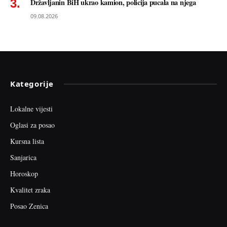
Državljanin BiH ukrao kamion, policija pucala na njega
09.08.2026
Kategorije
Lokalne vijesti
Oglasi za posao
Kursna lista
Sanjarica
Horoskop
Kvalitet zraka
Posao Zenica