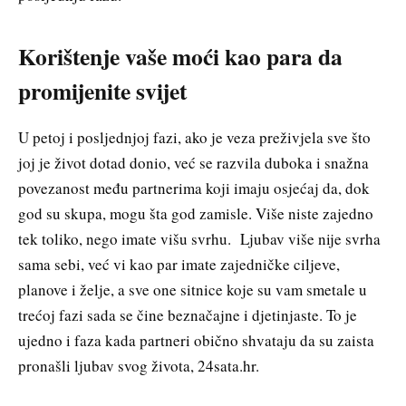
Korištenje vaše moći kao para da
promijenite svijet
U petoj i posljednjoj fazi, ako je veza preživjela sve što
joj je život dotad donio, već se razvila duboka i snažna
povezanost među partnerima koji imaju osjećaj da, dok
god su skupa, mogu šta god zamisle. Više niste zajedno
tek toliko, nego imate višu svrhu. Ljubav više nije svrha
sama sebi, već vi kao par imate zajedničke ciljeve,
planove i želje, a sve one sitnice koje su vam smetale u
trećoj fazi sada se čine beznačajne i djetinjaste. To je
ujedno i faza kada partneri obično shvataju da su zaista
pronašli ljubav svog života, 24sata.hr.