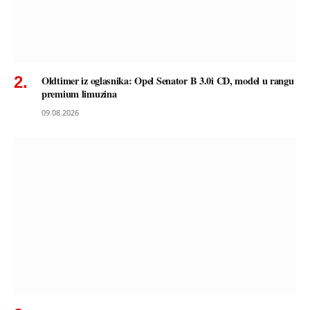
Oldtimer iz oglasnika: Opel Senator B 3.0i CD, model u rangu
premium limuzina
09.08.2026