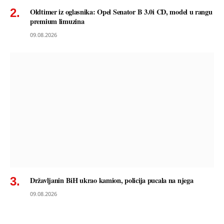
Oldtimer iz oglasnika: Opel Senator B 3.0i CD, model u rangu
premium limuzina
09.08.2026
Državljanin BiH ukrao kamion, policija pucala na njega
09.08.2026