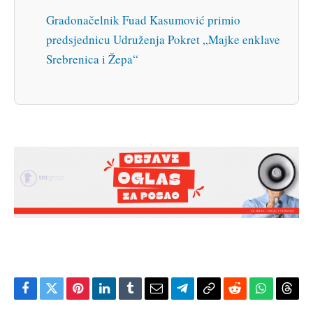
Gradonačelnik Fuad Kasumović primio
predsjednicu Udruženja Pokret „Majke enklave
Srebrenica i Žepa“
Facebook
Twitter
Pinterest
LinkedIn
Tumblr
Email
Telegram
Copy
Reddit
WhatsAp
Thre