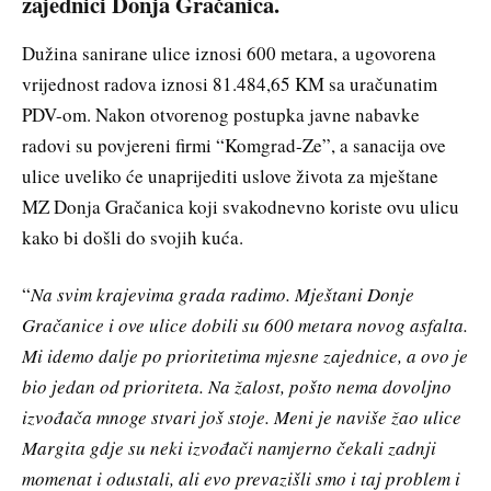
zajednici Donja Gračanica.
Dužina sanirane ulice iznosi 600 metara, a ugovorena
vrijednost radova iznosi 81.484,65 KM sa uračunatim
PDV-om. Nakon otvorenog postupka javne nabavke
radovi su povjereni firmi “Komgrad-Ze”, a sanacija ove
ulice uveliko će unaprijediti uslove života za mještane
MZ Donja Gračanica koji svakodnevno koriste ovu ulicu
kako bi došli do svojih kuća.
“
Na svim krajevima grada radimo. Mještani Donje
Gračanice i ove ulice dobili su 600 metara novog asfalta.
Mi idemo dalje po prioritetima mjesne zajednice, a ovo je
bio jedan od prioriteta. Na žalost, pošto nema dovoljno
izvođača mnoge stvari još stoje. Meni je naviše žao ulice
Margita gdje su neki izvođači namjerno čekali zadnji
momenat i odustali, ali evo prevazišli smo i taj problem i