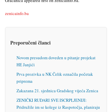
Gračanica appeared first on zenicainfo.ba.
zenicainfo.ba
Preporučeni članci
Novom presudom doveden u pitanje projekat
HE Janjići
Prva prozivka u NK Čelik označila početak
priprema
Zakazana 21. sjednica Gradskog vijeća Zenica
ZENIČKI RUDARI SVE ISCRPLJENIJI:
Pridružile im se kolege iz Raspotočja, planiraju