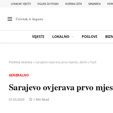
LOKALNE VIJESTI
OGLASI ZA POSAO
KURSNA LISTA
SANJARICA
HOR
Četvrtak, 6 Augusta
VIJESTI
LOKALNO
POSLOVI
BIZN
Početna stranica
»
Sarajevo ovjerava prvo mjesto, derbi u Tuzli
GENERALNO
Sarajevo ovjerava prvo mjest
07.03.2020
1 Min Read