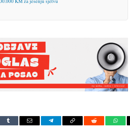
00.000 KM za jesenju sjetvu
dIn
Tumblr
Email
Telegram
Copy
Reddit
Whats