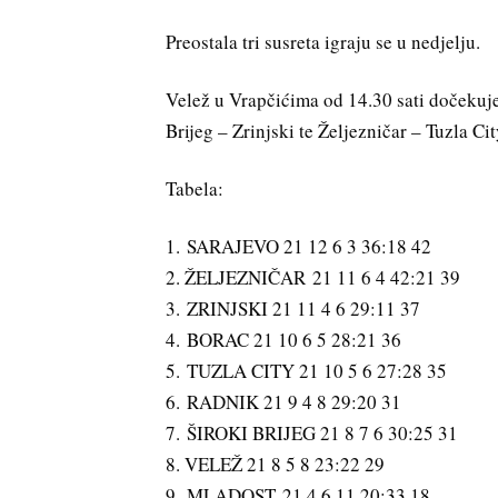
Preostala tri susreta igraju se u nedjelju.
Velež u Vrapčićima od 14.30 sati dočekuje
Brijeg – Zrinjski te Željezničar – Tuzla Ci
Tabela:
1. SARAJEVO 21 12 6 3 36:18 42
2. ŽELJEZNIČAR 21 11 6 4 42:21 39
3. ZRINJSKI 21 11 4 6 29:11 37
4. BORAC 21 10 6 5 28:21 36
5. TUZLA CITY 21 10 5 6 27:28 35
6. RADNIK 21 9 4 8 29:20 31
7. ŠIROKI BRIJEG 21 8 7 6 30:25 31
8. VELEŽ 21 8 5 8 23:22 29
9. MLADOST 21 4 6 11 20:33 18