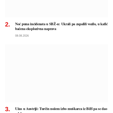
Noć puna incidenata u SBŽ-u: Ukrali pa zapalili vozilo, u kafić
bačena eksplozivna naprava
08.08.2026
Užas u Austriji: Turčin nožem izbo muškarca iz BiH pa se dao