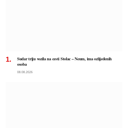
Sudar triju vozila na cesti Stolac – Neum, ima ozlijeđenih
osoba
08.08.2026