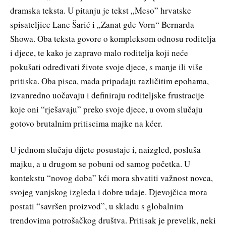
dramska teksta. U pitanju je tekst „Meso” hrvatske
spisateljice Lane Šarić i „Zanat gđe Vorn“ Bernarda
Showa. Oba teksta govore o kompleksom odnosu roditelja
i djece, te kako je zapravo malo roditelja koji neće
pokušati određivati živote svoje djece, s manje ili više
pritiska. Oba pisca, mada pripadaju različitim epohama,
izvanredno uočavaju i definiraju roditeljske frustracije
koje oni “rješavaju” preko svoje djece, u ovom slučaju
gotovo brutalnim pritiscima majke na kćer.
U jednom slučaju dijete posustaje i, naizgled, posluša
majku, a u drugom se pobuni od samog početka. U
kontekstu “novog doba” kći mora shvatiti važnost novca,
svojeg vanjskog izgleda i dobre udaje. Djevojčica mora
postati “savršen proizvod”, u skladu s globalnim
trendovima potrošačkog društva. Pritisak je prevelik, neki