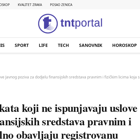
OSKOP
KVALITET ZRAKA
POSAO ZENICA
IS
SPORT
LIFE
TECH
SANOVNIK
HOROSKOP
ove Javnog poziva za dodjelu finansijskih sredstava pravnim i fizičkim licima koja
ata koji ne ispunjavaju uslove
ansijskih sredstava pravnim i
lno obavljaju registrovanu