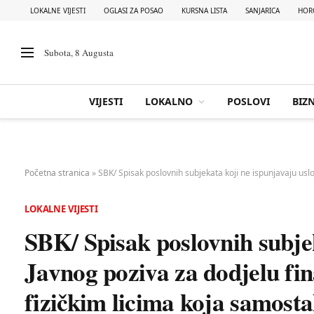
LOKALNE VIJESTI
OGLASI ZA POSAO
KURSNA LISTA
SANJARICA
HOR
Subota, 8 Augusta
VIJESTI
LOKALNO
POSLOVI
BIZN
Početna stranica
»
SBK/ Spisak poslovnih subjekata koji ne ispunjavaju usl
LOKALNE VIJESTI
SBK/ Spisak poslovnih subjek
Javnog poziva za dodjelu fin
fizičkim licima koja samosta