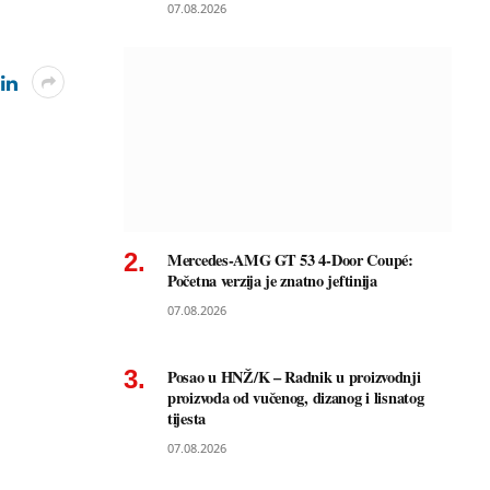
07.08.2026
Mercedes-AMG GT 53 4-Door Coupé:
Početna verzija je znatno jeftinija
07.08.2026
Posao u HNŽ/K – Radnik u proizvodnji
proizvoda od vučenog, dizanog i lisnatog
tijesta
07.08.2026