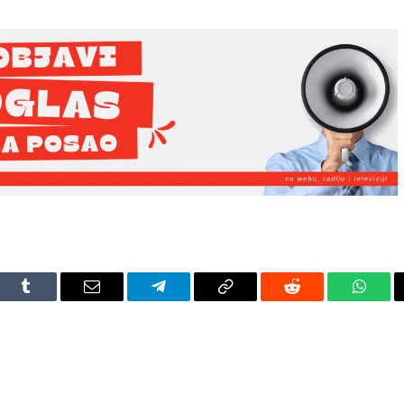
dIn
Tumblr
Email
Telegram
Copy
Reddit
Whats
Link