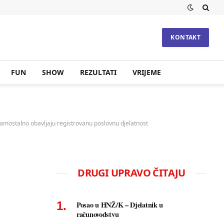
KONTAKT
FUN
SHOW
REZULTATI
VRIJEME
 samostalno obavljaju registrovanu poslovnu djelatnost
DRUGI UPRAVO ČITAJU
Posao u HNŽ/K – Djelatnik u
računovodstvu