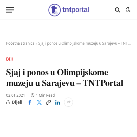
Početna stranica
»
Sjaj i ponos u Olimpijskome muzeju u Sarajevu – TNTPortal
BIH
Sjaj i ponos u Olimpijskome
muzeju u Sarajevu – TNTPortal
02.01.2021
1 Min Read
Dijeli