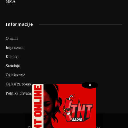
MMA
Informacije
O nama
Impressum
Kontakt
Saradnja
Oglašavanje
Oglasi za posao
×
Politika privatnosti
© 2026 web dizajn i seo optimizacija by tnt.ba