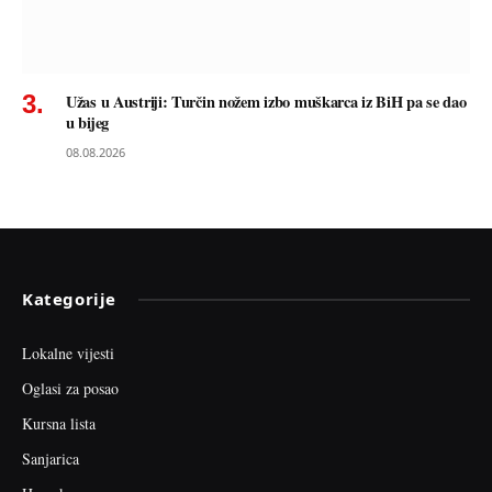
Užas u Austriji: Turčin nožem izbo muškarca iz BiH pa se dao
u bijeg
08.08.2026
Kategorije
Lokalne vijesti
Oglasi za posao
Kursna lista
Sanjarica