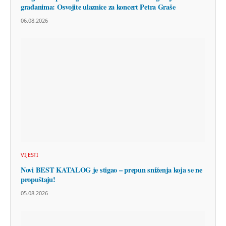
građanima: Osvojite ulaznice za koncert Petra Graše
06.08.2026
VIJESTI
Novi BEST KATALOG je stigao – prepun sniženja koja se ne
propuštaju!
05.08.2026