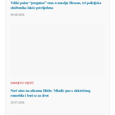
Veliki požar “progutao” stan u naselju Hrasno, tri policijska
službenika lakše povrijeđena
04.08.2026
SARAJEVO VIJESTI
Novi užas na ulicama Ilidže: Mladić pao s električnog
romobila i bori se za život
29.07.2026