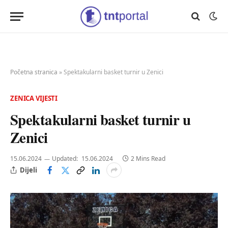
Početna stranica
»
Spektakularni basket turnir u Zenici
ZENICA VIJESTI
Spektakularni basket turnir u
Zenici
15.06.2024
Updated:
15.06.2024
2 Mins Read
Dijeli