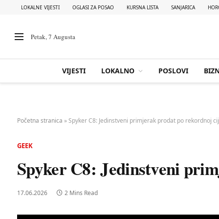
LOKALNE VIJESTI
OGLASI ZA POSAO
KURSNA LISTA
SANJARICA
HOR
Petak, 7 Augusta
VIJESTI
LOKALNO
POSLOVI
BIZN
Početna stranica
»
Spyker C8: Jedinstveni primjerak prodat po rekordnoj ci
GEEK
Spyker C8: Jedinstveni prim
17.06.2026
2 Mins Read