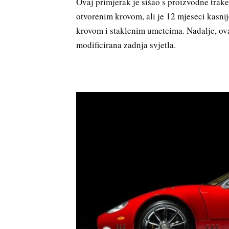
Ovaj primjerak je sišao s proizvodne trak
otvorenim krovom, ali je 12 mjeseci kasnij
krovom i staklenim umetcima. Nadalje, ova
modificirana zadnja svjetla.