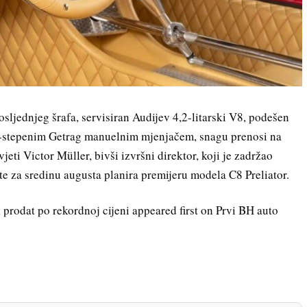
sljednjeg šrafa, servisiran Audijev 4,2-litarski V8, podešen
6-stepenim Getrag manuelnim mjenjačem, snagu prenosi na
jeti Victor Müller, bivši izvršni direktor, koji je zadržao
te za sredinu augusta planira premijeru modela C8 Preliator.
 prodat po rekordnoj cijeni appeared first on Prvi BH auto