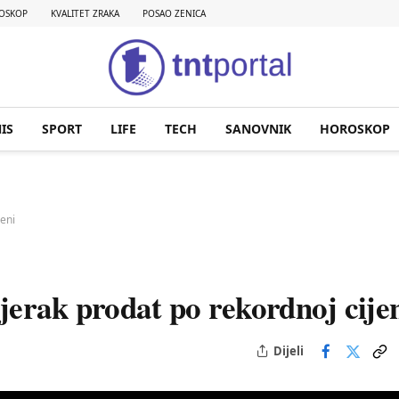
OSKOP
KVALITET ZRAKA
POSAO ZENICA
IS
SPORT
LIFE
TECH
SANOVNIK
HOROSKOP
jeni
jerak prodat po rekordnoj cije
Dijeli