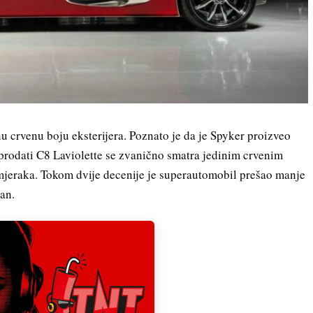
u crvenu boju eksterijera. Poznato je da je Spyker proizveo
prodati C8 Laviolette se zvanično smatra jedinim crvenim
eraka. Tokom dvije decenije je superautomobil prešao manje
van.