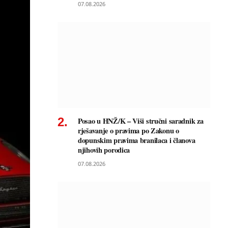
07.08.2026
Posao u HNŽ/K – Viši stručni saradnik za
rješavanje o pravima po Zakonu o
dopunskim pravima branilaca i članova
njihovih porodica
07.08.2026