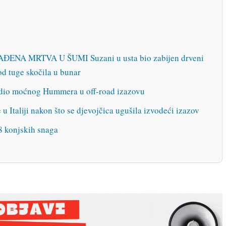
NA MRTVA U ŠUMI Suzani u usta bio zabijen drveni
od tuge skočila u bunar
io moćnog Hummera u off-road izazovu
u Italiji nakon što se djevojčica ugušila izvodeći izazov
8 konjskih snaga