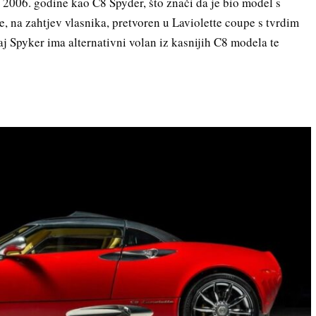
e 2006. godine kao C8 Spyder, što znači da je bio model s
e, na zahtjev vlasnika, pretvoren u Laviolette coupe s tvrdim
j Spyker ima alternativni volan iz kasnijih C8 modela te