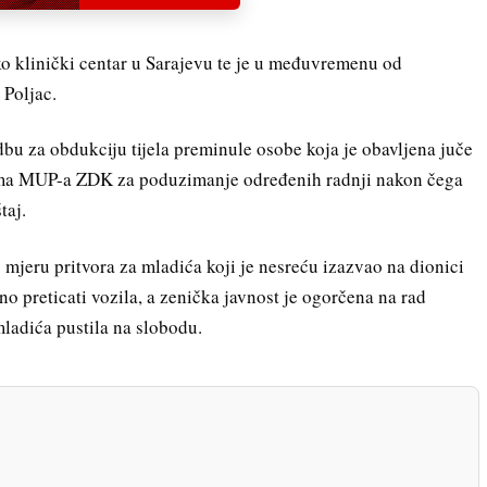
o klinički centar u Sarajevu te je u međuvremenu od
 Poljac.
dbu za obdukciju tijela preminule osobe koja je obavljena juče
icima MUP-a ZDK za poduzimanje određenih radnji nakon čega
taj.
lo mjeru pritvora za mladića koji je nesreću izazvao na dionici
eno preticati vozila, a zenička javnost je ogorčena na rad
 mladića pustila na slobodu.