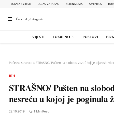
LOKALNE VIJESTI
OGLASI ZA POSAO
KURSNA LISTA
SANJARICA
HOR
Četvrtak, 6 Augusta
VIJESTI
LOKALNO
POSLOVI
BIZN
Početna stranica
»
STRAŠNO/ Pušten na slobodu vozač koji je pijan skrivio 
BIH
STRAŠNO/ Pušten na slobodu 
nesreću u kojoj je poginula 
22.10.2019
1 Min Read