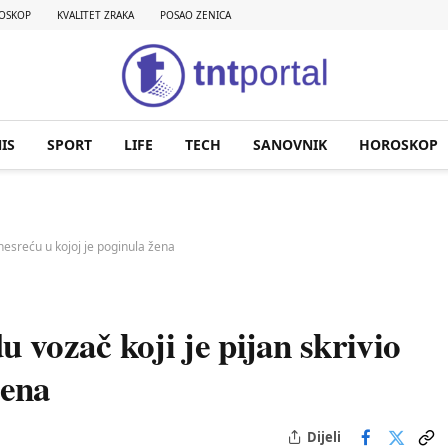
OSKOP
KVALITET ZRAKA
POSAO ZENICA
IS
SPORT
LIFE
TECH
SANOVNIK
HOROSKOP
nesreću u kojoj je poginula žena
vozač koji je pijan skrivio
žena
Dijeli