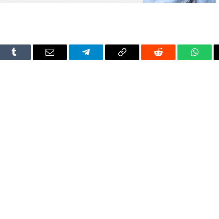
dIn
Tumblr
Email
Telegram
Copy
Reddit
Whats
Link