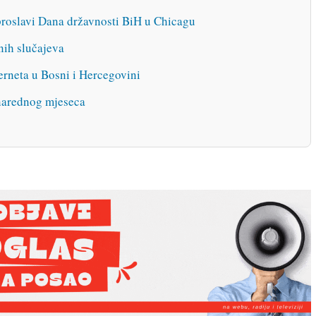
 proslavi Dana državnosti BiH u Chicagu
nih slučajeva
erneta u Bosni i Hercegovini
 narednog mjeseca