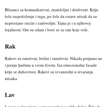
Blizanci su komunikativni, znatiželjni i društveni. Kriju
loše raspoloženje i tugu, jer žele da ostave utisak da su
neprestano srećni i zadovoljni. Tajna je i u njihovoj
lojalnosti. Oni su odani i bore se za one koje vole.
Rak
Rakovi su emotivni, brižni i intuitivni. Nikada potpuno ne
vjeruju ljudima u svom životu. Iza emocionalne fasade
krije se duhovitost. Rakovi su izvanredni u stvaranju
utisaka.
Lav
Lavovi su kreativni, samopouzdani i velikodušni. Žele da