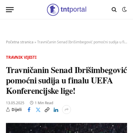
Početna stranica
»
Travničanin Senad Ibrišimbegović pomoćni sudija u finalu UEFA Konferencijske lige!
TRAVNIK VIJESTI
Travničanin Senad Ibrišimbegović
pomoćni sudija u finalu UEFA
Konferencijske lige!
13.05.2025
1 Min Read
Dijeli