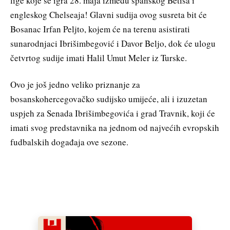
lige koje se igra 28. maja između španskog Betisa i
engleskog Chelseaja! Glavni sudija ovog susreta bit će
Bosanac Irfan Peljto, kojem će na terenu asistirati
sunarodnjaci Ibrišimbegović i Davor Beljo, dok će ulogu
četvrtog sudije imati Halil Umut Meler iz Turske.
Ovo je još jedno veliko priznanje za
bosanskohercegovačko sudijsko umijeće, ali i izuzetan
uspjeh za Senada Ibrišimbegovića i grad Travnik, koji će
imati svog predstavnika na jednom od najvećih evropskih
fudbalskih događaja ove sezone.