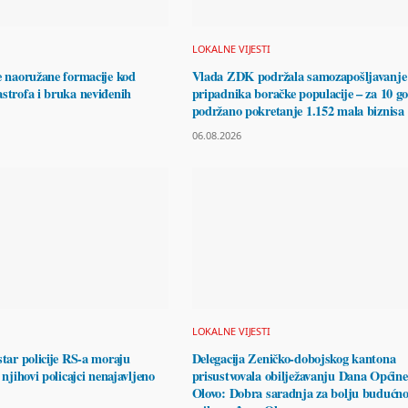
LOKALNE VIJESTI
e naoružane formacije kod
Vlada ZDK podržala samozapošljavanje
strofa i bruka neviđenih
pripadnika boračke populacije – za 10 g
podržano pokretanje 1.152 mala biznisa
06.08.2026
LOKALNE VIJESTI
star policije RS-a moraju
Delegacija Zeničko-dobojskog kantona
 njihovi policajci nenajavljeno
prisustvovala obilježavanju Dana Općine
Olovo: Dobra saradnja za bolju budućno