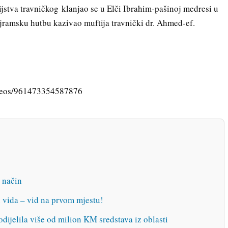
stva travničkog klanjao se u Elči Ibrahim-pašinoj medresi u
jramsku hutbu kazivao muftija travnički dr. Ahmed-ef.
deos/961473354587876
 način
n vida – vid na prvom mjestu!
dijelila više od milion KM sredstava iz oblasti