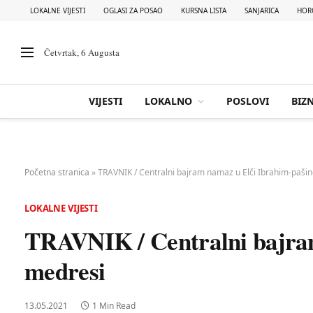
LOKALNE VIJESTI
OGLASI ZA POSAO
KURSNA LISTA
SANJARICA
HOR
Četvrtak, 6 Augusta
VIJESTI
LOKALNO
POSLOVI
BIZN
Početna stranica
»
TRAVNIK / Centralni bajram namaz u Elči Ibrahim-pašin
LOKALNE VIJESTI
TRAVNIK / Centralni bajra
medresi
13.05.2021
1 Min Read