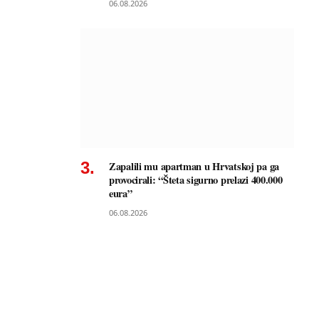
06.08.2026
Zapalili mu apartman u Hrvatskoj pa ga
provocirali: “Šteta sigurno prelazi 400.000
eura”
06.08.2026