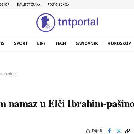
OSKOP
KVALITET ZRAKA
POSAO ZENICA
IS
SPORT
LIFE
TECH
SANOVNIK
HOROSKOP
oj medresi
m namaz u Elči Ibrahim-pašino
Dijeli