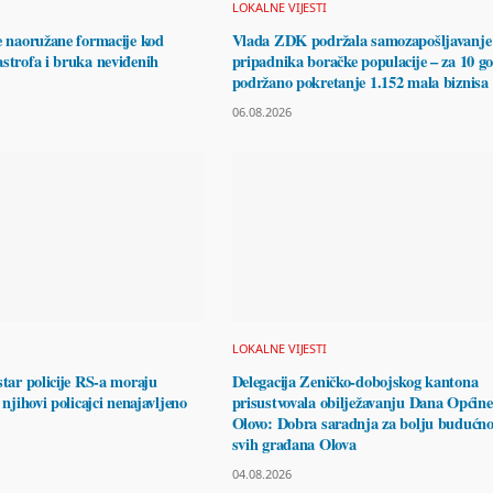
LOKALNE VIJESTI
e naoružane formacije kod
Vlada ZDK podržala samozapošljavanje
strofa i bruka neviđenih
pripadnika boračke populacije – za 10 g
podržano pokretanje 1.152 mala biznisa
06.08.2026
LOKALNE VIJESTI
star policije RS-a moraju
Delegacija Zeničko-dobojskog kantona
 njihovi policajci nenajavljeno
prisustvovala obilježavanju Dana Općine
Olovo: Dobra saradnja za bolju budućno
svih građana Olova
04.08.2026