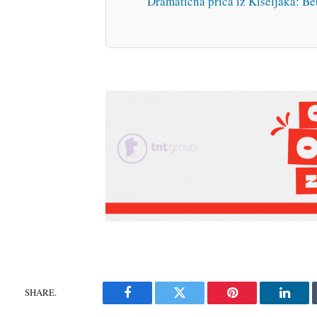
Dramatična priča iz Kiseljaka: Be
SHARE.
Facebook
Twitter
Pinterest
Linke