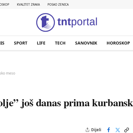
OSKOP
KVALITET ZRAKA
POSAO ZENICA
IS
SPORT
LIFE
TECH
SANOVNIK
HOROSKOP
nsko meso
olje” još danas prima kurbans
Dijeli