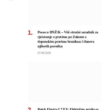
Posao u HNŽ/K – Viši stručni saradnik za
rješavanje o pravima po Zakonu o
dopunskim pravima branilaca i članova
njihovih porodica
07.08.2026
Buick Electra L7 EV: Električna verzija se