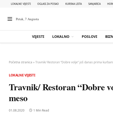
LOKALNE VIJESTI
OGLASI ZA POSAO
KURSNA LISTA
SANJARICA
HOR
Petak, 7 Augusta
VIJESTI
LOKALNO
POSLOVI
BIZN
Početna stranica
»
Travnik/ Restoran “Dobre volje” još danas prima kurba
LOKALNE VIJESTI
Travnik/ Restoran “Dobre v
meso
01.08.2020
1 Min Read