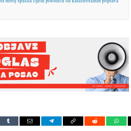
ba heroj spasila cijelu porodicu od katastrofalnih poplava
dIn
Tumblr
Email
Telegram
Copy
Reddit
Whats