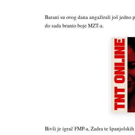
Barani su ovog dana angažirali još jedno p
do sada branio boje MZT-a.
Bivši je igrač FMP-a, Zadra te španjolski