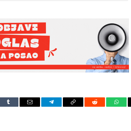
dIn
Tumblr
Email
Telegram
Copy
Reddit
Whats
Link