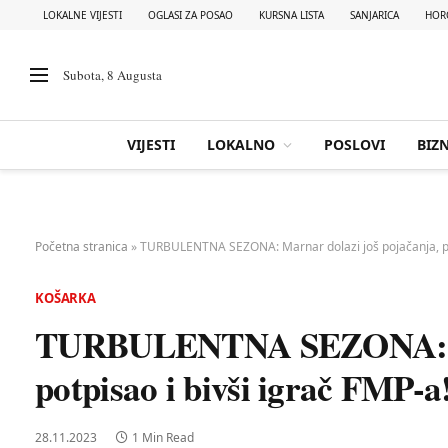
LOKALNE VIJESTI
OGLASI ZA POSAO
KURSNA LISTA
SANJARICA
HOR
Subota, 8 Augusta
VIJESTI
LOKALNO
POSLOVI
BIZN
Početna stranica
»
TURBULENTNA SEZONA: Marnar dolazi još pojačanja, pot
KOŠARKA
TURBULENTNA SEZONA: Mar
potpisao i bivši igrač FMP-a
28.11.2023
1 Min Read