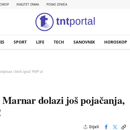
OSKOP
KVALITET ZRAKA
POSAO ZENICA
IS
SPORT
LIFE
TECH
SANOVNIK
HOROSKOP
pisao i bivši igrač FMP-a!
nar dolazi još pojačanja,
!
Dijeli